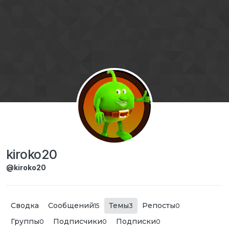
Перейти к содержимому
kiroko20
@kiroko20
Сводка
Сообщений
Темы
Репосты
15
3
0
Группы
Подписчики
Подписки
0
0
0