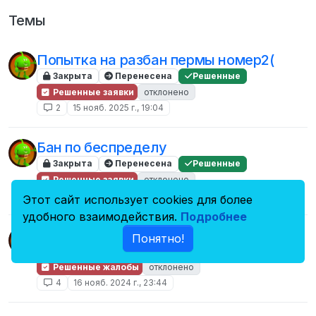
Темы
Попытка на разбан пермы номер2(
Закрыта
Перенесена
Решенные
Решенные заявки
отклонено
2
15 нояб. 2025 г., 19:04
Бан по беспределу
Закрыта
Перенесена
Решенные
Решенные заявки
отклонено
7
29 дек. 2024 г., 12:02
Этот сайт использует cookies для более
удобного взаимодействия.
Подробнее
Украли одежду со скрепкой
Понятно!
Закрыта
Перенесена
Решенные
Решенные жалобы
отклонено
4
16 нояб. 2024 г., 23:44