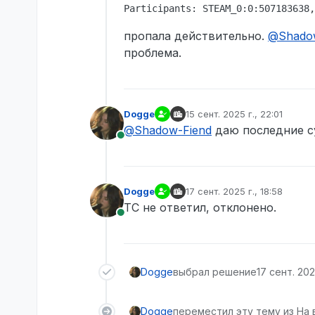
пропала действительно.
@
Shado
проблема.
Dogge
15 сент. 2025 г., 22:01
отредактировано
@
Shadow-Fiend
даю последние су
В сети
Dogge
17 сент. 2025 г., 18:58
отредактировано
ТС не ответил, отклонено.
В сети
Dogge
выбрал решение
17 сент. 2025
Dogge
переместил эту тему из На 