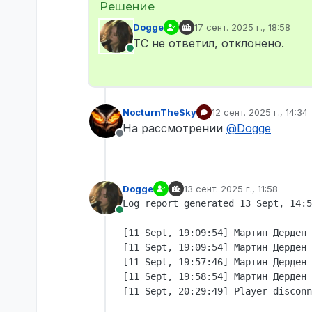
Dogge
17 сент. 2025 г., 18:58
отредактировано
ТС не ответил, отклонено.
В сети
NocturnTheSky
12 сент. 2025 г., 14:34
отредактировано
На рассмотрении
@
Dogge
Не в сети
Dogge
13 сент. 2025 г., 11:58
отредактировано
Log report generated 13 Sept, 14:5
В сети
[11 Sept, 19:09:54] Мартин Дерден 
[11 Sept, 19:09:54] Мартин Дерден 
[11 Sept, 19:57:46] Мартин Дерден 
[11 Sept, 19:58:54] Мартин Дерден 
[11 Sept, 20:29:49] Player disconn