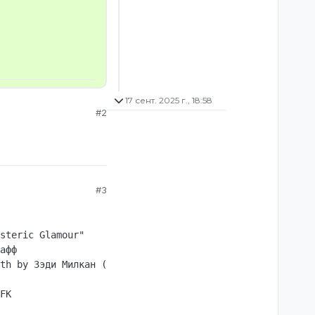
17 сент. 2025 г., 18:58
#2
#3
steric Glamour"

афф

th by Зэди Милкан (STEAM_0:0:636883400, Полицейский дете
FK
