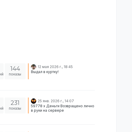
12 мая 2026 г., 18:45
144
Выдал в куртку!
ий
показы
25 янв. 2026 г., 14:07
231
59778 x Деньги Возвращено лично
ий
показы
в руки на сервере