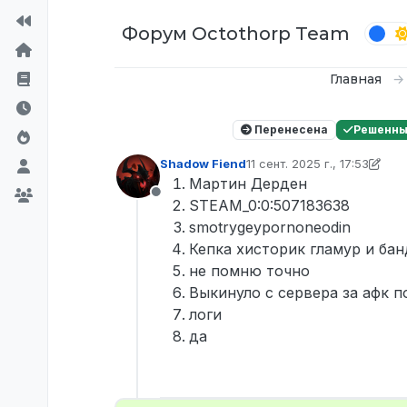
Перейти к содержимому
Форум Octothorp Team
Главная
Перенесена
Решенн
Shadow Fiend
11 сент. 2025 г., 17:53
отредактировано D0n Bar
Мартин Дерден
Не в сети
STEAM_0:0:507183638
smotrygeypornoneodin
Кепка хисторик гламур и бан
не помню точно
Выкинуло с сервера за афк 
логи
да