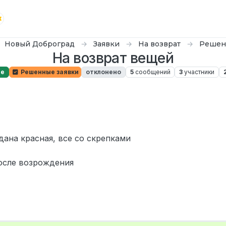
Новый Доброград
Заявки
На возврат
Решен
На возврат вещей
ые
Решенные заявки
отклонено
5
сообщений
3
участники
0n
9 дек. 2025 г., 14:34
дана красная, все со скрепками
после возрождения