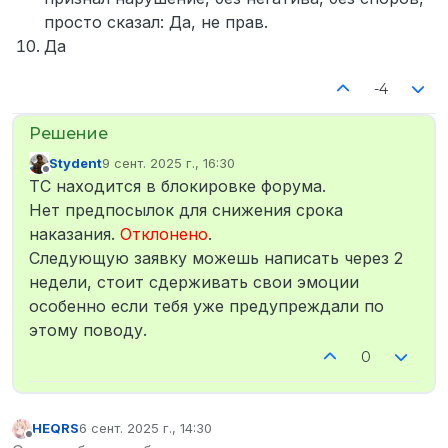
просто сказал: Да, не прав.
Да
-4
Stydent
9 сент. 2025 г., 16:30
отредактировано
Не в сети
ТС находится в блокировке форума.
Нет предпосылок для снижения срока
наказания.
Отклонено
.
Следующую заявку можешь написать через 2
недели, стоит сдерживать свои эмоции
особенно если тебя уже предупреждали по
этому поводу.
0
HEQRS
6 сент. 2025 г., 14:30
отредактировано
Не в сети