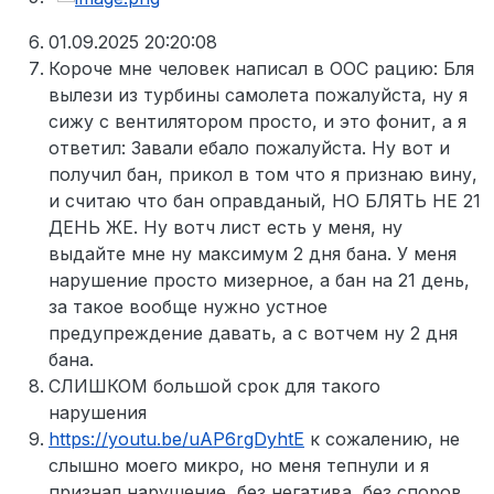
01.09.2025 20:20:08
Короче мне человек написал в ООС рацию: Бля
вылези из турбины самолета пожалуйста, ну я
сижу с вентилятором просто, и это фонит, а я
ответил: Завали ебало пожалуйста. Ну вот и
получил бан, прикол в том что я признаю вину,
и считаю что бан оправданый, НО БЛЯТЬ НЕ 21
ДЕНЬ ЖЕ. Ну вотч лист есть у меня, ну
выдайте мне ну максимум 2 дня бана. У меня
нарушение просто мизерное, а бан на 21 день,
за такое вообще нужно устное
предупреждение давать, а с вотчем ну 2 дня
бана.
СЛИШКОМ большой срок для такого
нарушения
https://youtu.be/uAP6rgDyhtE
к сожалению, не
слышно моего микро, но меня тепнули и я
признал нарушение, без негатива, без споров,