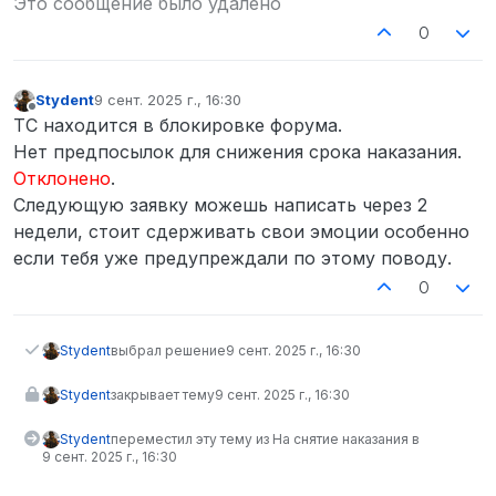
Это сообщение было удалено
0
Stydent
9 сент. 2025 г., 16:30
отредактировано
Не в сети
ТС находится в блокировке форума.
Нет предпосылок для снижения срока наказания.
Отклонено
.
Следующую заявку можешь написать через 2
недели, стоит сдерживать свои эмоции особенно
если тебя уже предупреждали по этому поводу.
0
Stydent
выбрал решение
9 сент. 2025 г., 16:30
Stydent
закрывает тему
9 сент. 2025 г., 16:30
Stydent
переместил эту тему из На снятие наказания в
9 сент. 2025 г., 16:30