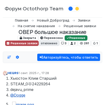
Перейти к содержимому
Форум Octothorp Team
Главная
Новый Доброград
Заявки
На снятие наказания
Решенные заявки
ОВЕР большое наказание
Закрыта
Перенесена
Решенные
Решенные заявки
отклонено
3
2
261
1
Авторизуйтесь, чтобы ответить
HEQRS
1 сент. 2025 г., 17:28
отредактировано
Не в сети
Хьюстон Клим Старший
STEAM_0:0:24229264
dejavu_prime
@
Dogge