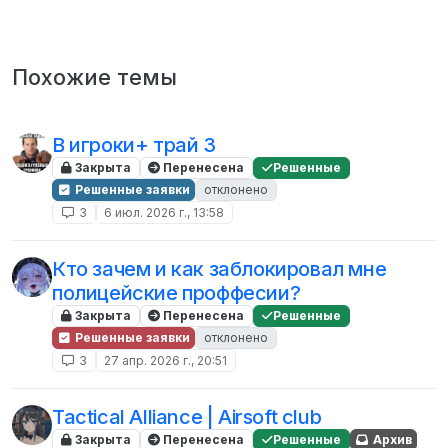
Похожие темы
В игроки+ трай 3
Закрыта
Перенесена
Решенные
Решенные заявки
отклонено
3
6 июл. 2026 г., 13:58
Кто зачем и как заблокировал мне
полицейские проффесии?
Закрыта
Перенесена
Решенные
Решенные заявки
отклонено
3
27 апр. 2026 г., 20:51
Tactical Alliance | Airsoft club
Закрыта
Перенесена
Решенные
Архив