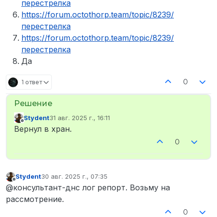
перестрелка
https://forum.octothorp.team/topic/8239/
перестрелка
https://forum.octothorp.team/topic/8239/
перестрелка
Да
0
1 ответ
Stydent
31 авг. 2025 г., 16:11
отредактировано
Не в сети
Вернул в хран.
0
Stydent
30 авг. 2025 г., 07:35
отредактировано
Не в сети
@консультант-днс лог репорт. Возьму на
рассмотрение.
0