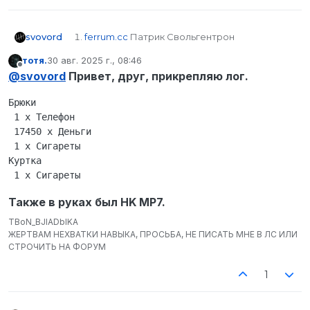
svovord
ferrum.cc
Патрик Свольгентрон
STEAM_0:1:597767316
тотя.
30 авг. 2025 г., 08:46
ferrum.cc
отредактировано
Не в сети
@
svovord
Привет, друг, прикрепляю лог.
15000 ± МП7
https://forum.octothorp.team/topic/8239/
Брюки

перестрелка
https://forum.octothorp.team/topic/8239/
 1 x Телефон

перестрелка
 17450 x Деньги

https://forum.octothorp.team/topic/8239/
 1 x Сигареты

перестрелка
Куртка

Да
Также в руках был HK MP7.
TBoN_BJIADbIKA
ЖЕРТВАМ НЕХВАТКИ НАВЫКА, ПРОСЬБА, НЕ ПИСАТЬ МНЕ В ЛС ИЛИ
СТРОЧИТЬ НА ФОРУМ
1