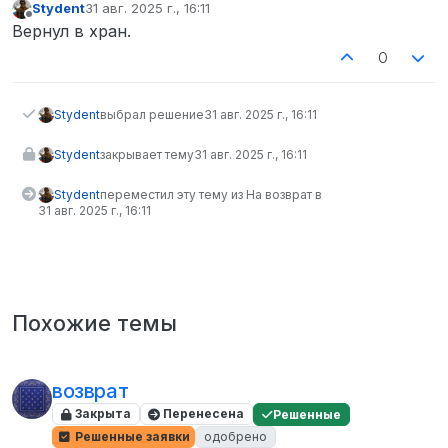
Stydent
31 авг. 2025 г., 16:11
отредактировано
Не в сети
Вернул в хран.
0
Stydent
выбрал решение
31 авг. 2025 г., 16:11
Stydent
закрывает тему
31 авг. 2025 г., 16:11
Stydent
переместил эту тему из На возврат в
31 авг. 2025 г., 16:11
Похожие темы
возврат
Закрыта
Перенесена
Решенные
Решенные заявки
одобрено