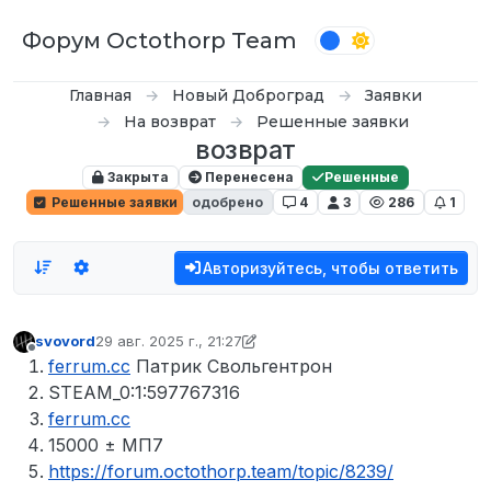
Перейти к содержимому
Форум Octothorp Team
Главная
Новый Доброград
Заявки
На возврат
Решенные заявки
возврат
Закрыта
Перенесена
Решенные
Решенные заявки
одобрено
4
3
286
1
Авторизуйтесь, чтобы ответить
svovord
29 авг. 2025 г., 21:27
отредактировано svovord
Не в сети
ferrum.cc
Патрик Свольгентрон
STEAM_0:1:597767316
ferrum.cc
15000 ± МП7
https://forum.octothorp.team/topic/8239/