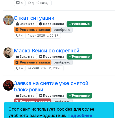
4
19 дней назад
Откат ситуации
Закрыта
Перенесена
Решенные
Решенные заявки
одобрено
4
4 мая 2026 г., 05:37
Маска Кейси со скрепкой
Закрыта
Перенесена
Решенные
Решенные заявки
одобрено
4
24 сент. 2025 г., 20:25
Заявка на снятие уже снятой
блокировки
Закрыта
Перенесена
Решенные
Решенные заявки
одобрено
4
29 сент. 2024 г., 00:14
Этот сайт использует cookies для более
удобного взаимодействия.
Подробнее