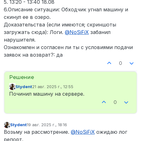
5. 13:20 - 13:40 18.08
6.Описание ситуации: Обходчик угнал машину и
скинул ее в озеро.
Доказательства (если имеются; скриншоты
загружать сюда): Логи.
@
NoSiFiX
забанил
нарушителя.
Ознакомлен и согласен ли ты с условиями подачи
заявок на возврат?: да
0
Stydent
21 авг. 2025 г., 12:55
отредактировано
Не в сети
Починил машину на сервере.
0
Stydent
19 авг. 2025 г., 18:16
отредактировано
Не в сети
Возьму на рассмотрение.
@
NoSiFiX
ожидаю лог
репорт.