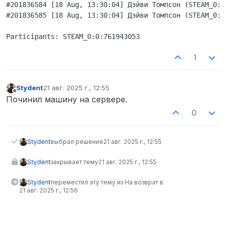
#201836584 [18 Aug, 13:30:04] Дэйви Томпсон (STEAM_0:0
#201836585 [18 Aug, 13:30:04] Дэйви Томпсон (STEAM_0:0
1
Stydent
21 авг. 2025 г., 12:55
отредактировано
Не в сети
Починил машину на сервере.
0
Stydent
выбрал решение
21 авг. 2025 г., 12:55
Stydent
закрывает тему
21 авг. 2025 г., 12:55
Stydent
переместил эту тему из На возврат в
21 авг. 2025 г., 12:56