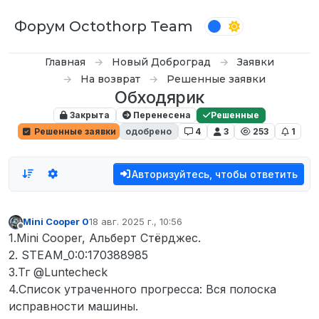
Перейти к содержимому
Форум Octothorp Team
Главная
Новый Доброград
Заявки
На возврат
Решенные заявки
Обходярик
Закрыта
Перенесена
Решенные
Решенные заявки
одобрено
4
3
253
1
Авторизуйтесь, чтобы ответить
Mini Cooper 0
18 авг. 2025 г., 10:56
отредактировано
Не в сети
1.Mini Cooper, Альберт Стёрджес.
2. STEAM_0:0:170388985
3.Тг @Luntecheck
4.Список утраченного прогресса: Вся полоска
исправности машины.