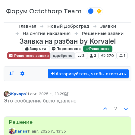
Перейти к содержимому
Форум Octothorp Team
Главная
Новый Доброград
Заявки
На снятие наказания
Решенные заявки
Заявка на разбан by Korvalel
Закрыта
Перенесена
Решенные
Решенные заявки
одобрено
3
3
270
1
Авторизуйтесь, чтобы ответить
Жучара
11 авг. 2025 г., 13:29
отредактировано Tony Slark
Не в сети
Это сообщение было удалено
2
hanss
11 авг. 2025 г., 13:35
отредактировано