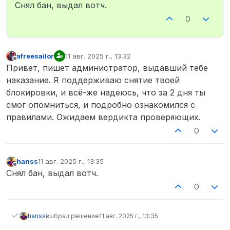
Не в сети
Снял бан, выдал вотч.
0
afreesailor
11 авг. 2025 г., 13:32
отредактировано
Не в сети
Привет, пишет администратор, выдавший тебе
наказание. Я поддерживаю снятие твоей
блокировки, и всё-же надеюсь, что за 2 дня ты
смог опомниться, и подробно ознакомился с
правилами. Ожидаем вердикта проверяющих.
0
hanss
11 авг. 2025 г., 13:35
отредактировано
Не в сети
Снял бан, выдал вотч.
0
hanss
выбрал решение
11 авг. 2025 г., 13:35