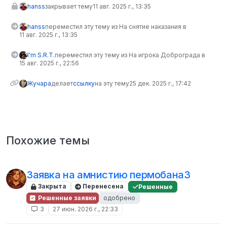
hanss
закрывает тему
11 авг. 2025 г., 13:35
hanss
переместил эту тему из На снятие наказания в
11 авг. 2025 г., 13:35
I'm S.R.T.
переместил эту тему из На игрока Доброграда в
15 авг. 2025 г., 22:56
Жучара
делает
ссылку
на эту тему
25 дек. 2025 г., 17:42
Похожие темы
Заявка на амнистию пермобана3
Закрыта
Перенесена
Решенные
Решенные заявки
одобрено
3
27 июн. 2026 г., 22:33