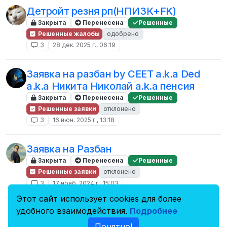
Детройт резня рп(НПИЗК+FK)
Закрыта
Перенесена
Решенные
Решенные жалобы
одобрено
3
28 дек. 2025 г., 06:19
Заявка на разбан by CEET a.k.a Ded
a.k.a Никита Николай a.k.a пенсия
Закрыта
Перенесена
Решенные
Решенные заявки
отклонено
3
16 июн. 2025 г., 13:18
Заявка на Разбан
Закрыта
Перенесена
Решенные
Решенные заявки
отклонено
3
17 нояб. 2024 г., 15:03
Этот сайт использует cookies для более
Заявка на разбан, бешеный
удобного взаимодействия.
Подробнее
петербуржец хочет разбан
Понятно!