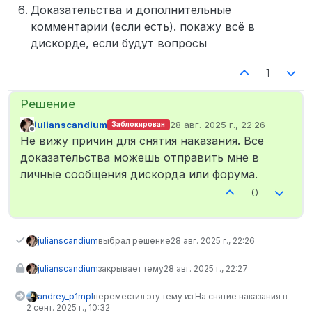
Доказательства и дополнительные
комментарии (если есть). покажу всё в
дискорде, если будут вопросы
1
julianscandium
28 авг. 2025 г., 22:26
Заблокирован
отредактировано
Не в сети
Не вижу причин для снятия наказания. Все
доказательства можешь отправить мне в
личные сообщения дискорда или форума.
0
julianscandium
выбрал решение
28 авг. 2025 г., 22:26
julianscandium
закрывает тему
28 авг. 2025 г., 22:27
andrey_p1mpl
переместил эту тему из На снятие наказания в
2 сент. 2025 г., 10:32