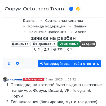
Перейти к содержимому
Форум Octothorp Team
Главная
Социальная команда
Команда модерации
Заявки
На снятие наказания
Архив
заявка на разбан
Закрыта
Перенесена
Решенные
Архив
2
2
232
1
Авторизуйтесь, чтобы ответить
анахелик
10 авг. 2025 г., 09:32
Заблокирован
отредактировано
Не в сети
Площадка, на которой было выдано наказание
(например, Форум, Discord, VK, Telegram):
Форум
Тип наказания (блокировка, мут и так далее):