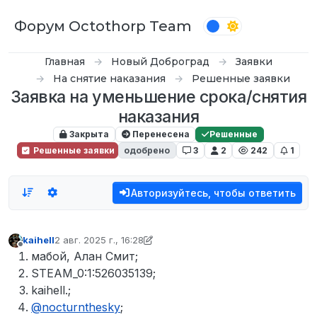
Перейти к содержимому
Форум Octothorp Team
Главная
Новый Доброград
Заявки
На снятие наказания
Решенные заявки
Заявка на уменьшение срока/снятия
наказания
Закрыта
Перенесена
Решенные
Решенные заявки
одобрено
3
2
242
1
Авторизуйтесь, чтобы ответить
kaihell
2 авг. 2025 г., 16:28
отредактировано NocturnTheSky
Не в сети
мабой, Алан Смит;
STEAM_0:1:526035139;
kaihell.;
@
nocturnthesky
;