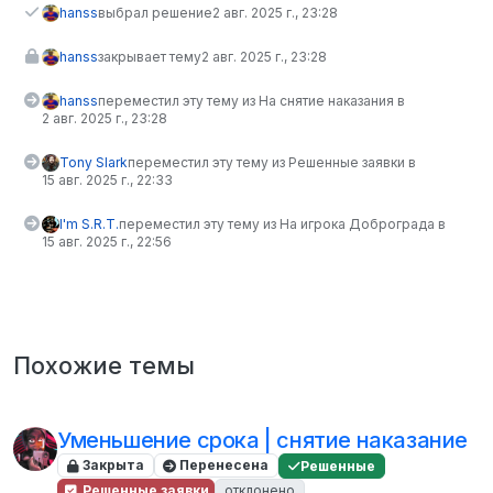
hanss
выбрал решение
2 авг. 2025 г., 23:28
hanss
закрывает тему
2 авг. 2025 г., 23:28
hanss
переместил эту тему из На снятие наказания в
2 авг. 2025 г., 23:28
Tony Slark
переместил эту тему из Решенные заявки в
15 авг. 2025 г., 22:33
I'm S.R.T.
переместил эту тему из На игрока Доброграда в
15 авг. 2025 г., 22:56
Похожие темы
Уменьшение срока | снятие наказание
Закрыта
Перенесена
Решенные
Решенные заявки
отклонено