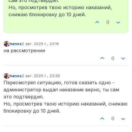
сам это подтвердил.
Но, просмотрев твою историю наказаний,
снижаю блокировку до 10 дней.
0
hanss
2 авг. 2025 г., 23:16
отредактировано
Не в сети
на рассмотрении
0
hanss
2 авг. 2025 г., 23:28
отредактировано
Не в сети
Пересмотрел ситуацию, готов сказать одно -
администратор выдал наказание верно, ты сам
это подтвердил.
Но, просмотрев твою историю наказаний, снижаю
блокировку до 10 дней.
0