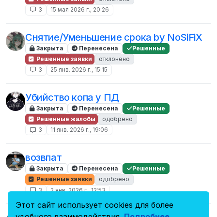
3
15 мая 2026 г., 20:26
Снятие/Уменьшение срока by NoSiFiX
Закрыта
Перенесена
Решенные
Решенные заявки
отклонено
3
25 янв. 2026 г., 15:15
Убийство копа у ПД
Закрыта
Перенесена
Решенные
Решенные жалобы
одобрено
3
11 янв. 2026 г., 19:06
возвпат
Закрыта
Перенесена
Решенные
Решенные заявки
одобрено
3
2 янв. 2026 г., 12:53
Этот сайт использует cookies для более
удобного взаимодействия.
Подробнее