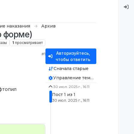
тие наказания
Архив
о форме)
казы
1
просматривает
Авторизуйтесь,
#1
чтобы ответить
Сначала старые
Управление темой
30 июл. 2025 г., 16:11
ффтопил
Пост 1 из 1
30 июл. 2025 г., 16:11