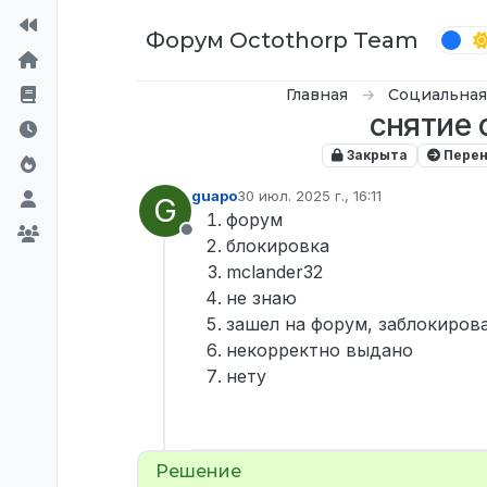
Перейти к содержимому
Форум Octothorp Team
Главная
Социальная
снятие 
Закрыта
Перен
guapo
30 июл. 2025 г., 16:11
G
отредактировано
форум
Не в сети
блокировка
mclander32
не знаю
зашел на форум, заблокирова
некорректно выдано
нету