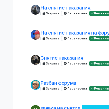
На снятие наказания.
Закрыта
Перенесена
Решенны
На снятие наказания на фор
Закрыта
Перенесена
Решенны
Снятие наказания
Закрыта
Перенесена
Решенны
Разбан форума
Закрыта
Перенесена
Решенны
заявка на снятие форум