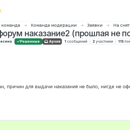
 команда
Команда модерации
Заявки
На сня
форум наказание2 (прошлая не п
есена
Решенные
Архив
1
сообщений
2
участники
115
по
н, причин для выдачи наказания не было, нигде не о