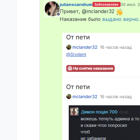
julianscandium
30 июл. 2
Заблокирован
отредакт
Привет, @mclander32
Не в сети
Наказание было
выдано верно.