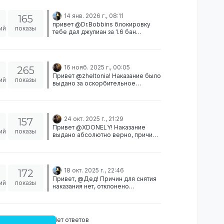
14 янв. 2026 г., 08:11
165
привет @Dr.Bobbins блокировку
ий
показы
тебе дал джулиан за 1.6 бан
пройдет завтра в 10:47 причин для
снятия наказания нет
16 нояб. 2025 г., 00:05
265
Привет @zheltonia! Наказание было
ий
показы
выдано за оскорбительное
поведение. Тоесть 1.1, ниже будет
твое сообщение. Отклонено.
Spoiler [image: 1763251515810-
ddff2ea6-d541-4792-9513-
24 окт. 2025 г., 21:29
157
38249c18eb00-image.png]
Привет @XDONELY! Наказание
ий
показы
выдано абсолютно верно, причин
для разбана не вижу. Модератор
увидел - вынес вердикт, более
сказать не могу ничего. Ты и сама
могла пингануть модерацию дабы
18 окт. 2025 г., 22:46
172
провокатора также откинули в
Привет, @Дед! Причин для снятия
блокировку. Отклонено.
ий
показы
наказания нет, отклонено
Постарайся над своей заявкой
получше, следующую заявку
сможешь написать не раньше чем 1
января 26 года
Нет ответов