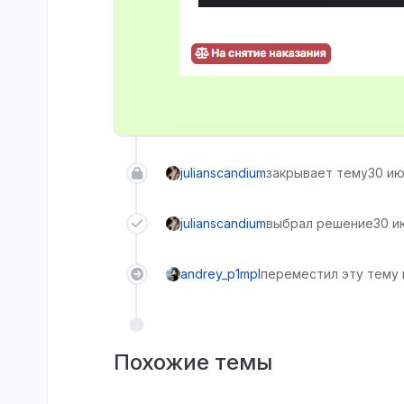
julianscandium
закрывает тему
30 июл
julianscandium
выбрал решение
30 ию
andrey_p1mpl
переместил эту тему и
Похожие темы