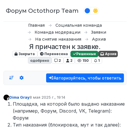
Перейти к содержимому
Форум Octothorp Team
Главная
Социальная команда
Команда модерации
Заявки
На снятие наказания
Архив
Я причастен к заявке.
Закрыта
Перенесена
Решенные
Архив
одобрено
2
2
150
1
Авторизуйтесь, чтобы ответить
Dima Gray
8 мая 2025 г., 19:14
отредактировано
Не в сети
Площадка, на которой было выдано наказание
(например, Форум, Discord, VK, Telegram):
Форум
Тип наказания (блокировка, мут и так далее):