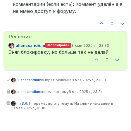
комментарии (если есть): Коммент удалён а я
не имею доступ к форуму.
0
julianscandium
8 мая 2025 г., 23:33
Заблокирован
отредактировано
Не в сети
Снял блокировку, но больше так не делай.
0
julianscandium
выбрал решение
8 мая 2025 г., 23:33
julianscandium
закрывает тему
8 мая 2025 г., 23:34
I'm S.R.T.
переместил эту тему из На снятие наказания в
10 мая 2025 г., 01:10