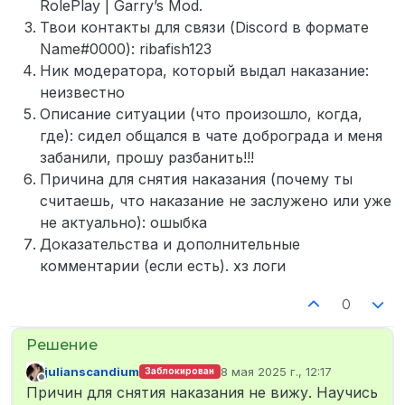
RolePlay | Garry’s Mod.
Твои контакты для связи (Discord в формате
Name#0000): ribafish123
Ник модератора, который выдал наказание:
неизвестно
Описание ситуации (что произошло, когда,
где): сидел общался в чате доброграда и меня
забанили, прошу разбанить!!!
Причина для снятия наказания (почему ты
считаешь, что наказание не заслужено или уже
не актуально): ошыбка
Доказательства и дополнительные
комментарии (если есть). хз логи
0
julianscandium
8 мая 2025 г., 12:17
Заблокирован
отредактировано
Не в сети
Причин для снятия наказания не вижу. Научись