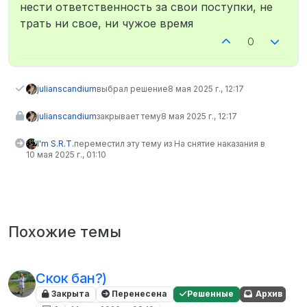
нести ответственность за свои поступки, не
трать ни свое, ни чужое время
0
julianscandium
выбрал решение
8 мая 2025 г., 12:17
julianscandium
закрывает тему
8 мая 2025 г., 12:17
I'm S.R.T.
переместил эту тему из На снятие наказания в
10 мая 2025 г., 01:10
Похожие темы
Скок бан?)
Закрыта
Перенесена
Решенные
Архив