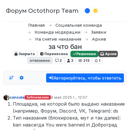
Перейти к содержимому
Форум Octothorp Team
Главная
Социальная команда
Команда модерации
Заявки
На снятие наказания
Архив
за что бан
Закрыта
Перенесена
Решенные
Архив
отклонено
2
2
213
1
Авторизуйтесь, чтобы ответить
console
8 мая 2025 г., 12:07
Заблокирован
отредактировано
Не в сети
Площадка, на которой было выдано наказание
(например, Форум, Discord, VK, Telegram): ds
Тип наказания (блокировка, мут и так далее):
ban навсегда You were banned in Доброград