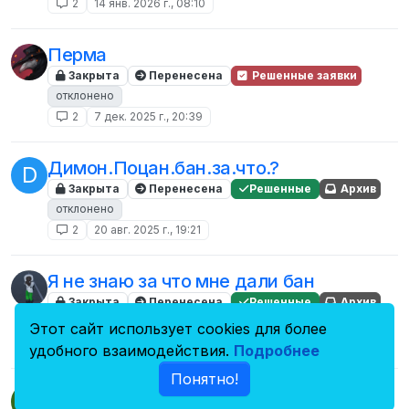
2
14 янв. 2026 г., 08:10
Перма
Закрыта
Перенесена
Решенные заявки
отклонено
2
7 дек. 2025 г., 20:39
Димон.Поцан.бан.за.что.?
D
Закрыта
Перенесена
Решенные
Архив
отклонено
2
20 авг. 2025 г., 19:21
Я не знаю за что мне дали бан
Закрыта
Перенесена
Решенные
Архив
отклонено
Этот сайт использует cookies для более
2
8 июл. 2025 г., 09:53
удобного взаимодействия.
Подробнее
Понятно!
за что
G