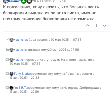
Кампот
20 мая 2025 г., 07:58
отредактировано
Не в сети
К сожалению, хочу сказать, что большая часть
блокировки выдана из-за вотч листа, именно
поэтому снижение блокировки не возможна
1
Кампот
выбрал решение
20 мая 2025 г., 07:58
Кампот
закрывает тему
20 мая 2025 г., 07:58
Кампот
переместил эту тему из На снятие наказания в
20 мая 2025 г., 07:58
Tony Slark
переместил эту тему из Решенные заявки в
15 авг. 2025 г., 22:33
I'm S.R.T.
переместил эту тему из На игрока Доброграда в
15 авг. 2025 г., 22:56