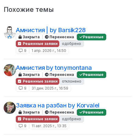
Похожие темы
Амнистия | by Barsik228
Закрыта
Перенесена
Решенные
Решенные заявки
одобрено
9
1 апр. 2026 г., 14:50
Амнистия by tonymontana
Закрыта
Перенесена
Решенные
Решенные заявки
отклонено
9
31 дек. 2025 г., 16:59
Заявка на разбан by Korvalel
Закрыта
Перенесена
Решенные
Решенные заявки
одобрено
9
11 авг. 2025 г., 13:35