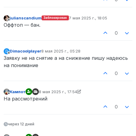
julianscandium
7 мая 2025 г., 18:05
Заблокирован
отредактировано
Не в сети
Оффтоп — бан.
0
Dimacoolplayer
8 мая 2025 г., 05:28
D
отредактировано
Не в сети
Заявку не на снятие а на снижение пишу надеюсь
на понимание
0
Кампот
8 мая 2025 г., 17:54
отредактировано Кампот
5 авг. 2025 г., 17:54
Не в сети
На рассмотрений
0
через 12 дней