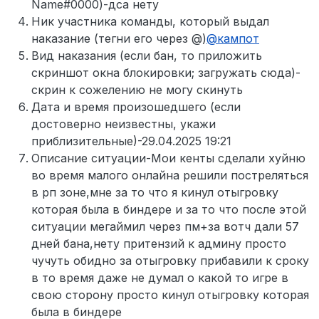
Name#0000)-дса нету
Ник участника команды, который выдал
наказание (тегни его через @)
@
кампот
Вид наказания (если бан, то приложить
скриншот окна блокировки; загружать сюда)-
скрин к сожелению не могу скинуть
Дата и время произошедшего (если
достоверно неизвестны, укажи
приблизительные)-29.04.2025 19:21
Описание ситуации-Мои кенты сделали хуйню
во время малого онлайна решили постреляться
в рп зоне,мне за то что я кинул отыгровку
которая была в биндере и за то что после этой
ситуации мегаймил через пм+за вотч дали 57
дней бана,нету притензий к админу просто
чучуть обидно за отыгровку прибавили к сроку
в то время даже не думал о какой то игре в
свою сторону просто кинул отыгровку которая
была в биндере