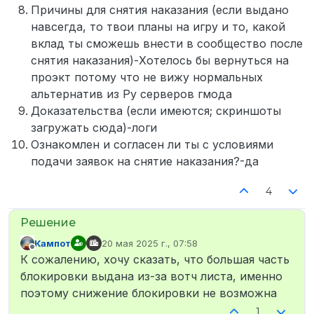
Причины для снятия наказания (если выдано
навсегда, то твои планы на игру и то, какой
вклад ты сможешь внести в сообщество после
снятия наказания)-Хотелось бы вернуться на
проэкт потому что не вижу нормальных
альтернатив из Ру серверов гмода
Доказательства (если имеются; скриншоты
загружать сюда)-логи
Ознакомлен и согласен ли ты с условиями
подачи заявок на снятие наказания?-да
4
Кампот
20 мая 2025 г., 07:58
отредактировано
Не в сети
К сожалению, хочу сказать, что большая часть
блокировки выдана из-за вотч листа, именно
поэтому снижение блокировки не возможна
1