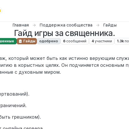
Главная
Поддержка сообщества
Гайды
Гайд игры за священника.
шенные
Гайды
одобрено
6
сообщений
4
участники
1.3k
по
2025 г., 11:25
аж, который может быть как истинно верующим служи
игию в корыстных целях. Он подчиняется основным п
занные с духовным миром.
ертвований).
граничений.
быть грешником).
 онлайна сервера.