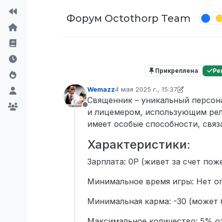
Перейти к содержимому
Форум Octothorp Team
Прикреплена
Ре
Wemazz
4 мая 2025 г., 15:37
отредактировано Wemazz
5 авг. 
Священник – уникальный персон
Не в сети
и лицемером, использующим рел
имеет особые способности, свя
Характеристики:
Зарплата: 0Р (живет за счет пож
Минимальное время игры: Нет о
Минимальная карма: -30 (может 
Максимальное количество: 5% от