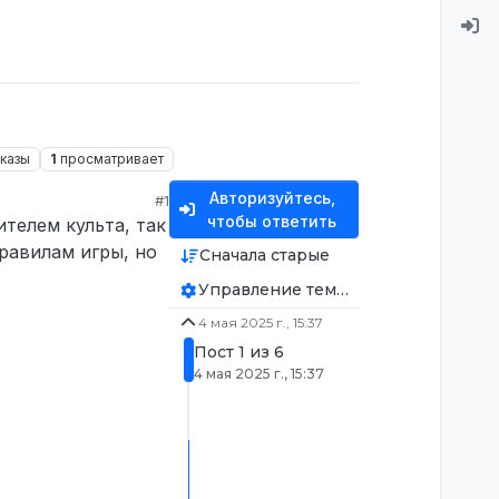
казы
1
просматривает
Авторизуйтесь,
#1
чтобы ответить
телем культа, так
равилам игры, но
Сначала старые
Управление темой
4 мая 2025 г., 15:37
Пост 1 из 6
4 мая 2025 г., 15:37