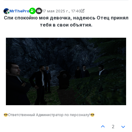
MrThePro
17 мая 2025 г., 17:40
отредактировано MrThePro
В сети
Спи спокойно моя девочка, надеюсь Отец принял
тебя в свои объятия.
😎Ответственный Администратор по персоналу!😎
2