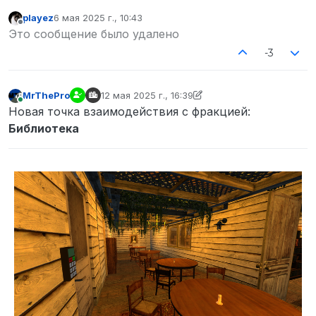
playez
6 мая 2025 г., 10:43
отредактировано
Не в сети
Это сообщение было удалено
-3
MrThePro
12 мая 2025 г., 16:39
отредактировано MrThePro
В сети
Новая точка взаимодействия с фракцией:
Библиотека