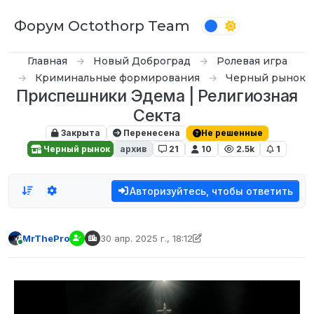
Перейти к содержимому
Форум Octothorp Team
Главная
Новый Доброград
Ролевая игра
Криминальные формирования
Черный рынок
Приспешники Эдема | Религиозная
Секта
Закрыта
Перенесена
Не решенные
Черный рынок
архив
21
10
2.5k
1
Авторизуйтесь, чтобы ответить
MrThePro
30 апр. 2025 г., 18:12
отредактировано Father
5 мар. 2025 г., 21:43
В сети