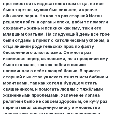
противостоять издевательствам отца, но все
было тщетно, мужик был сильнее, и крепче
обычного парня. Но как-то раз старший Иоган
решился пойти в органы опеки, дабы те помогли
сохранить жизнь и психику как ему, так и его
младшим братьям. На следующий день все трое
были отданы в приют с католическим уклоном, а
отца лишили родительских прав по факту
бесконечного алкоголизма. Он много раз
извинялся перед сыновьями, но в прощении ему
было отказано, так как побои и синяки
напоминали о себе ноющей болью. В приюте
старший сын стал увлекаться чтением библии и
молитвами, так как хотел в будущем стать
священником, и помогать людям с тяжёлыми
жизненными проблемами. Увлечение Иогана
религией было не совсем здоровым, он кучу раз
перечитывал священную книгу и множество
других книг про католицизм, его рождение и