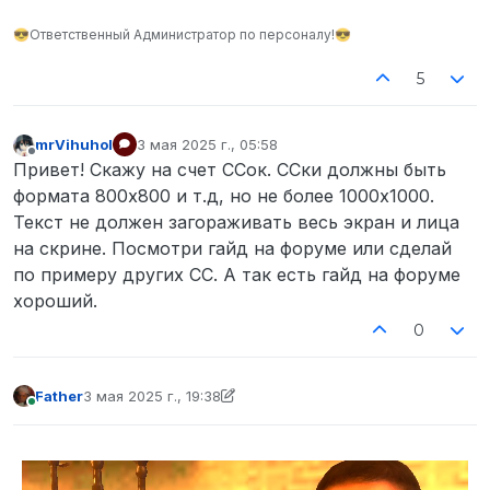
😎Ответственный Администратор по персоналу!😎
5
mrVihuhol
3 мая 2025 г., 05:58
отредактировано
Не в сети
Привет! Скажу на счет ССок. ССки должны быть
формата 800x800 и т.д, но не более 1000x1000.
Текст не должен загораживать весь экран и лица
на скрине. Посмотри гайд на форуме или сделай
по примеру других СС. А так есть гайд на форуме
хороший.
0
Father
3 мая 2025 г., 19:38
отредактировано Father
5 мар. 2025 г., 21:18
В сети