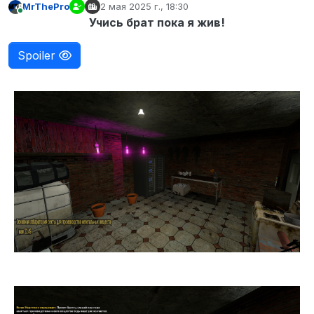
MrThePro
2 мая 2025 г., 18:30
отредактировано
В сети
Учись брат пока я жив!
Spoiler