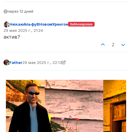
через 12 дней
НюхаюАльфуВНовомУренгое
Заблокирован
Не в сети
29 мая 2025 г., 21:24
отредактировано
актив?
2
Father
29 мая 2025 г., 22:13
отредактировано Father
В сети