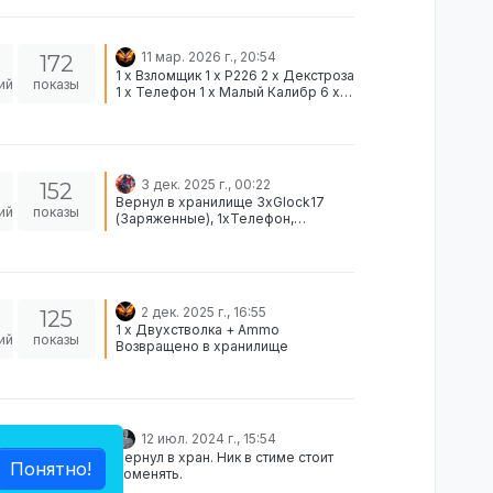
11 мар. 2026 г., 20:54
172
1 x Взломщик 1 x P226 2 x Декстроза
ий
показы
1 x Телефон 1 x Малый Калибр 6 x
Отмычка Возвращено в хранилище
3 дек. 2025 г., 00:22
152
Вернул в хранилище 3xGlock17
ий
показы
(Заряженные), 1xТелефон,
3xОтмычка.
2 дек. 2025 г., 16:55
125
1 х Двухстволка + Ammo
ий
показы
Возвращено в хранилище
12 июл. 2024 г., 15:54
171
Вернул в хран. Ник в стиме стоит
Понятно!
ий
показы
поменять.