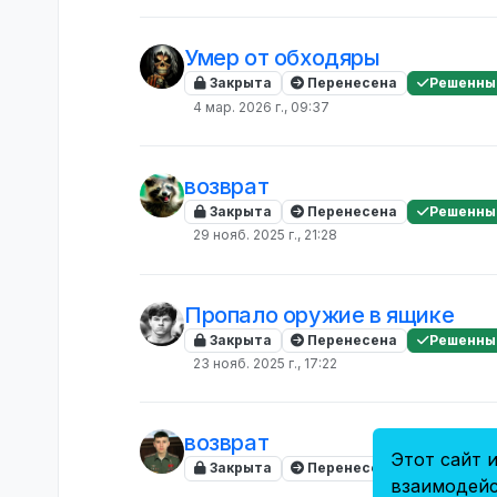
Умер от обходяры
Закрыта
Перенесена
Решенны
4 мар. 2026 г., 09:37
возврат
Закрыта
Перенесена
Решенны
29 нояб. 2025 г., 21:28
Пропало оружие в ящике
Закрыта
Перенесена
Решенны
23 нояб. 2025 г., 17:22
возврат
Этот сайт и
Закрыта
Перенесена
Решенны
взаимодейс