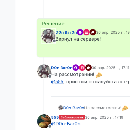
D0n Bar0n
30 апр. 2025 г., 19
отредактировано
Вернул на сервере!
Не в сети
D0n Bar0n
30 апр. 2025 г., 17:11
отредактировано
На рассмотрении!
Не в сети
@
555
, приложи пожалуйста лог-
На рассмотрении!
D0n Bar0n
@
555
, приложи пожалу
555
30 апр. 2025 г., 17:19
Заблокирован
отредактировано
@
D0n-Bar0n
Не в сети