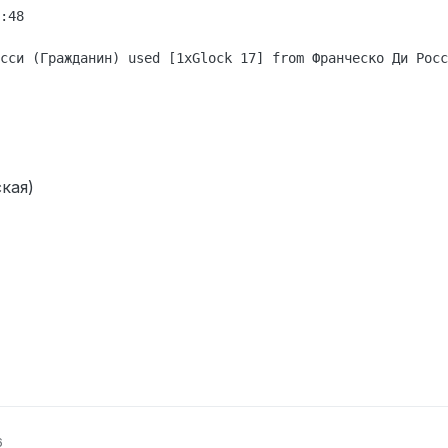
:48

сси (Гражданин) used [1xGlock 17] from Франческо Ди Росс
кая)
6