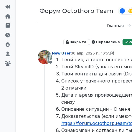
Перейти к содержимому
Форум Octothorp Team
Главная
Закрыта
Перенесена
Р
New User
30 апр. 2025 г., 16:55
отредактировано D0n Bar0n
Твой ник, а также основное 
Не в сети
Твой SteamID (узнать его мо
Твои контакты для связи (Di
Список утраченного прогресс
2 отмычки
Дата и время произошедшего
снизу
Описание ситуации - С меня
Доказательства (если имеют
https://forum.octothorp.team/t
Ознакомлен и согласен ли ты