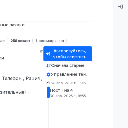
ные заявки
ики
258
показы
1
просматривает
Авторизуйтесь,
#1
чтобы ответить
си
Сначала старые
Управление темой
 Телефон , Рация ,
30 апр. 2025 г., 16:55
Пост 1 из 4
зительные) -
30 апр. 2025 г., 16:55