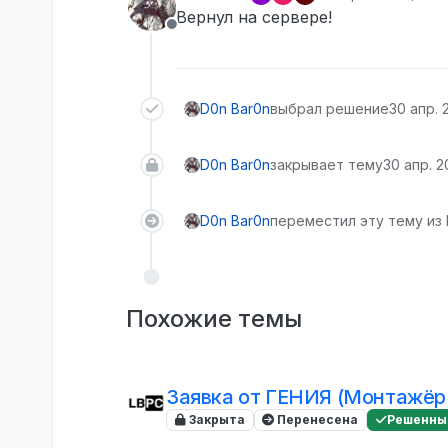
отредактировано
Вернул на сервере!
Не в сети
D0n Bar0n
выбрал решение
30 апр. 2
D0n Bar0n
закрывает тему
30 апр. 20
D0n Bar0n
переместил эту тему из 
Похожие темы
Заявка от ГЕНИЯ (Монтажёр
Закрыта
Перенесена
Решенны