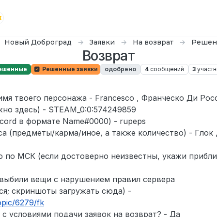
Новый Доброград
Заявки
На возврат
Решен
Возврат
ешенные
Решенные заявки
одобрено
4
сообщений
3
участн
имя твоего персонажа - Francesco , Франческо Ди Рос
жно здесь) - STEAM_0:0:574249859
scord в формате Name#0000) - rupeps
а (предметы/карма/иное, а также количество) - Глок ,
 по МСК (если достоверно неизвестны, укажи прибли
 выбили вещи с нарушением правил сервера
ся; скриншоты загружать сюда) -
opic/6279/fk
 с условиями подачи заявок на возврат? - Да