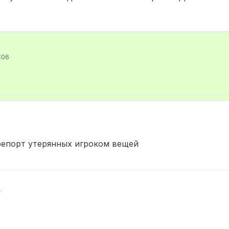
:06
репорт утерянных игроком вещей
йста лог-репорт утерянных игроком вещей