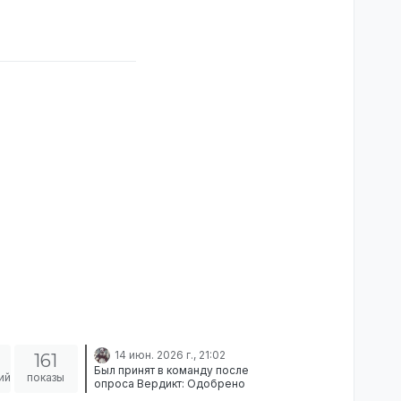
14 июн. 2026 г., 21:02
161
Был принят в команду после
ий
показы
опроса Вердикт: Одобрено