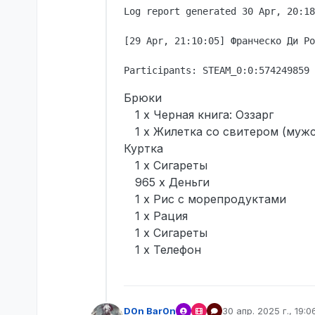
Log report generated 30 Apr, 20:18
[29 Apr, 21:10:05] Франческо Ди Ро
Брюки
1 x Черная книга: Оззарг
1 x Жилетка со свитером (мужс
Куртка
1 x Сигареты
965 x Деньги
1 x Рис с морепродуктами
1 x Рация
1 x Сигареты
1 x Телефон
D0n Bar0n
30 апр. 2025 г., 19:0