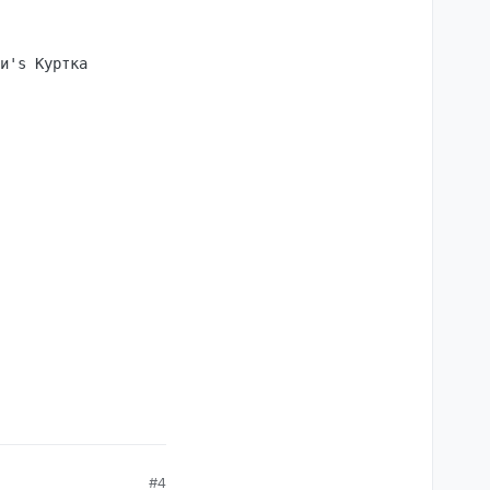
и's Куртка

#4