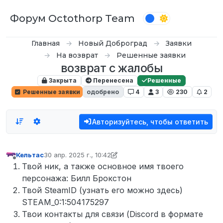
Перейти к содержимому
Форум Octothorp Team
Главная
Новый Доброград
Заявки
На возврат
Решенные заявки
возврат с жалобы
Закрыта
Перенесена
Решенные
Решенные заявки
одобрено
4
3
230
2
Авторизуйтесь, чтобы ответить
Кельтас
30 апр. 2025 г., 10:42
отредактировано NocturnTheSky
Не в сети
Твой ник, а также основное имя твоего
персонажа: Билл Брокстон
Твой SteamID (узнать его можно здесь)
STEAM_0:1:504175297
Твои контакты для связи (Discord в формате