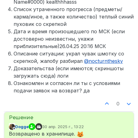
Name#0000) kealthhhasss
Список утраченного прогресса (предметы/
карма/иное, а также количество) теплый синий
пуховик со скрепкой
Дата и время произошедшего по МСК (если
достоверно неизвестны, укажи
приблизительные)26.04.25 20:16 МСК
Описание ситуации: украл чувак шмотку со
скрепкой, жалобу разбирал
@
nocturnthesky
Доказательства (если имеются; скриншоты
загружать сюда) логи
Ознакомлен и согласен ли ты с условиями
подачи заявок на возврат? да
0
Dogge
30 апр. 2025 г., 13:22
отредактировано
Не в сети
Возвращено в хранилище.