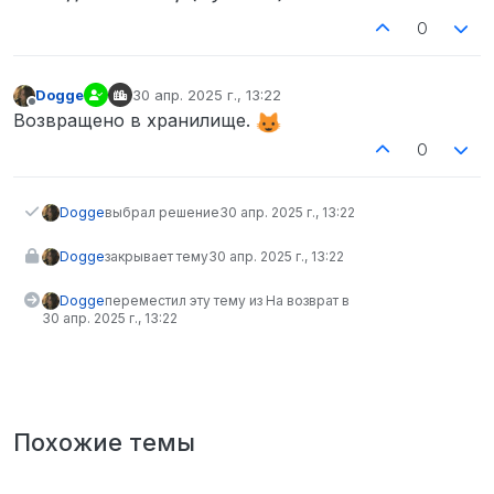
0
Dogge
30 апр. 2025 г., 13:22
отредактировано
Не в сети
Возвращено в хранилище.
0
Dogge
выбрал решение
30 апр. 2025 г., 13:22
Dogge
закрывает тему
30 апр. 2025 г., 13:22
Dogge
переместил эту тему из На возврат в
30 апр. 2025 г., 13:22
Похожие темы