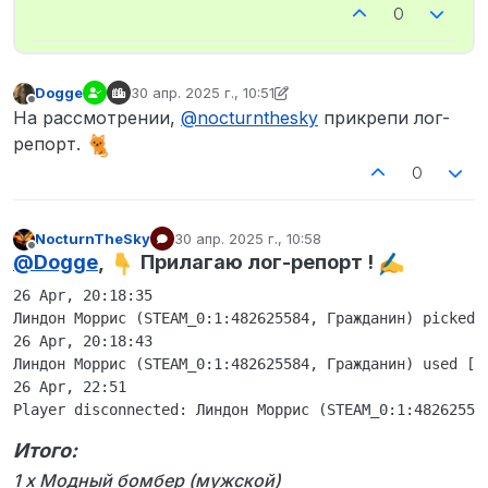
0
Dogge
30 апр. 2025 г., 10:51
отредактировано NocturnTheSky
Не в сети
На рассмотрении,
@
nocturnthesky
прикрепи лог-
репорт.
0
NocturnTheSky
30 апр. 2025 г., 10:58
отредактировано
Не в сети
@
Dogge
,
Прилагаю лог-репорт !
26 Apr, 20:18:35

Линдон Моррис (STEAM_0:1:482625584, Гражданин) picked 
26 Apr, 20:18:43

Линдон Моррис (STEAM_0:1:482625584, Гражданин) used [1
26 Apr, 22:51

Итого:
1 x Модный бомбер (мужской)