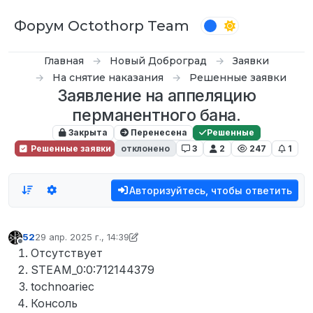
Перейти к содержимому
Форум Octothorp Team
Главная
Новый Доброград
Заявки
На снятие наказания
Решенные заявки
Заявление на аппеляцию
перманентного бана.
Закрыта
Перенесена
Решенные
Решенные заявки
отклонено
3
2
247
1
Авторизуйтесь, чтобы ответить
52
29 апр. 2025 г., 14:39
отредактировано 52
Не в сети
Отсутствует
STEAM_0:0:712144379
tochnoariec
Консоль