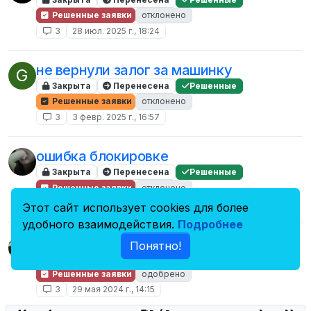
Решенные заявки
отклонено
3
28 июл. 2025 г., 18:24
не вернули залог за машинку
G
Закрыта
Перенесена
Решенные
Решенные заявки
отклонено
3
3 февр. 2025 г., 16:57
ошибка блокировке
Закрыта
Перенесена
Решенные
Решенные заявки
отклонено
3
8 нояб. 2024 г., 13:10
Этот сайт использует cookies для более
удобного взаимодействия.
Подробнее
разбан перманентного бана
Понятно!
Закрыта
Перенесена
Решенные
Решенные заявки
одобрено
3
29 мая 2024 г., 14:15