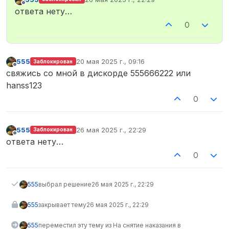
отредактировано
Не в сети
ответа нету…
0
555
20 мая 2025 г., 09:16
Заблокирован
отредактировано
Не в сети
свяжись со мной в дискорде 555666222 или
hanss123
0
555
26 мая 2025 г., 22:29
Заблокирован
отредактировано
Не в сети
ответа нету…
0
555
выбрал решение
26 мая 2025 г., 22:29
555
закрывает тему
26 мая 2025 г., 22:29
555
переместил эту тему из На снятие наказания в