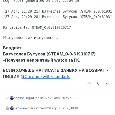
Log report generated 29 Apr, 21:04:19

[27 Apr, 21:29:21] Вятчеслав Бутусов (STEAM_0:0:619310
[27 Apr, 21:29:28] Вятчеслав Бутусов (STEAM_0:0:619310
Испугался так испугался…
Вердикт:
Вятчеслав Бутусов (STEAM_0:0:619310717)
-Получает неприятный watch за FK.
ЕСЛИ ХОЧЕШЬ НАПИСАТЬ ЗАЯВКУ НА ВОЗВРАТ -
ПИШИ!!
@
Coroner-with-standarts
0
hanss
выбрал решение
29 апр. 2025 г., 18:10
hanss
закрывает тему
29 апр. 2025 г., 18:10