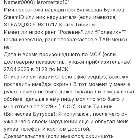
Name#0000) leromerteo101
Имя персонажа нарушителя Вятчеслав Бутусов
SteamID или ник нарушителя (если имеются)
STEAM_0:0:619310717 Князь Тишины
Имеет ли игрок ранг “Ролевик” или “Ролевик+”?
(если известно; ранг отображается в TAB-меню)
нет
Дата и время произошедшего по МСК (если
достоверно неизвестны, укажи приблизительные)
27.04.2025 в 21:28 по МСК
Описание ситуации Строю офис aequtas, выхожу
поставить имейдж скрин ( В тот момент у меня в
руках нечего не было даже тулгана ) и в меня летит
обойма, дальше я ему пишу мол что это было и
мне отвечают 21:29 - [LOOC] Князь Тишины
(Вятчеслав Бутусов): Я испугался , после чего он
уже зная о своем нарушении еще и облутал меня
украв телефон и костюм дорогой.
Доказательства (если имеются; скриншоты