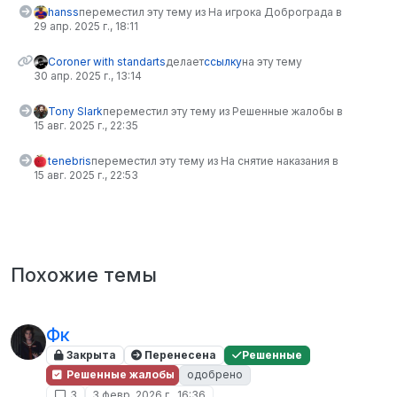
hanss
переместил эту тему из На игрока Доброграда в
29 апр. 2025 г., 18:11
Coroner with standarts
делает
ссылку
на эту тему
30 апр. 2025 г., 13:14
Tony Slark
переместил эту тему из Решенные жалобы в
15 авг. 2025 г., 22:35
tenebris
переместил эту тему из На снятие наказания в
15 авг. 2025 г., 22:53
Похожие темы
Фк
Закрыта
Перенесена
Решенные
Решенные жалобы
одобрено
3
3 февр. 2026 г., 16:36