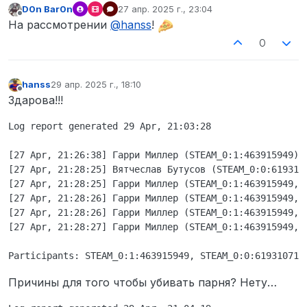
D0n Bar0n
27 апр. 2025 г., 23:04
отредактировано
Не в сети
На рассмотрении
@
hanss
!
0
hanss
29 апр. 2025 г., 18:10
отредактировано
Не в сети
Здарова!!!
Log report generated 29 Apr, 21:03:28

[27 Apr, 21:26:38] Гарри Миллер (STEAM_0:1:463915949) u
[27 Apr, 21:28:25] Вятчеслав Бутусов (STEAM_0:0:619310
[27 Apr, 21:28:25] Гарри Миллер (STEAM_0:1:463915949, 
[27 Apr, 21:28:26] Гарри Миллер (STEAM_0:1:463915949, 
[27 Apr, 21:28:26] Гарри Миллер (STEAM_0:1:463915949, 
[27 Apr, 21:28:27] Гарри Миллер (STEAM_0:1:463915949, 
Причины для того чтобы убивать парня? Нету…