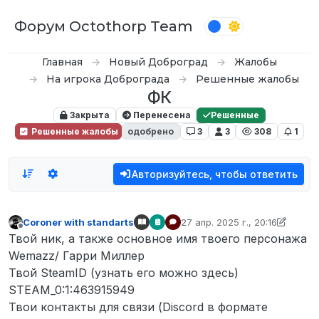
Перейти к содержимому
Форум Octothorp Team
Главная
Новый Доброград
Жалобы
На игрока Доброграда
Решенные жалобы
ФК
Закрыта
Перенесена
Решенные
Решенные жалобы
одобрено
3
3
308
1
Авторизуйтесь, чтобы ответить
Coroner with standarts
27 апр. 2025 г., 20:16
отредактировано D0n Bar0n
Не в сети
Твой ник, а также основное имя твоего персонажа
Wemazz/ Гарри Миллер
Твой SteamID (узнать его можно здесь)
STEAM_0:1:463915949
Твои контакты для связи (Discord в формате