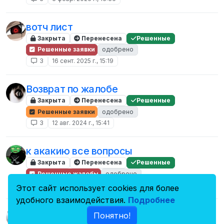
вотч лист
Закрыта
Перенесена
Решенные
Решенные заявки
одобрено
3
16 сент. 2025 г., 15:19
Возврат по жалобе
Закрыта
Перенесена
Решенные
Решенные заявки
одобрено
3
12 авг. 2024 г., 15:41
к акакию все вопросы
Закрыта
Перенесена
Решенные
Решенные жалобы
одобрено
3
29 июн. 2024 г., 13:20
Этот сайт использует cookies для более
удобного взаимодействия.
Подробнее
Лутинг и ФК
Понятно!