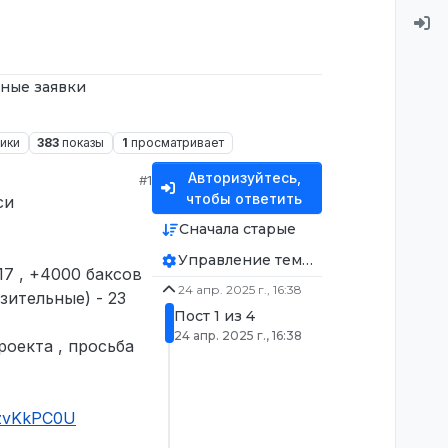
ные заявки
ики
383
показы
1
просматривает
Авторизуйтесь,
#1
чтобы ответить
си
Сначала старые
Управление темой
17 , +4000 баксов
24 апр. 2025 г., 16:38
ительные) - 23
Пост 1 из 4
24 апр. 2025 г., 16:38
оекта , просьба
UzvKkPC0U