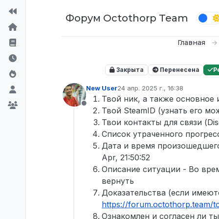
Перейти к содержимому
Форум Octothorp Team
Главная
Закрыта
Перенесена
Р
New User
24 апр. 2025 г., 16:38
отредактировано
Твой ник, а также основное 
Не в сети
Твой SteamID (узнать его мо
Твои контакты для связи (Di
Список утраченного прогресс
Дата и время произошедшего
Apr, 21:50:52
Описание ситуации - Во вре
вернуть
Доказательства (если имеют
https://forum.octothorp.team/t
Ознакомлен и согласен ли ты