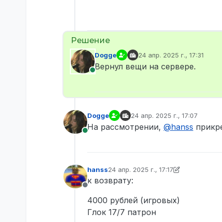
Dogge
24 апр. 2025 г., 17:31
отредактировано
Вернул вещи на сервере.
В сети
Dogge
24 апр. 2025 г., 17:07
отредактировано
На рассмотрении,
@
hanss
прикре
В сети
hanss
24 апр. 2025 г., 17:17
отредактировано hanss
к возврату:
Не в сети
4000 рублей (игровых)
Глок 17/7 патрон