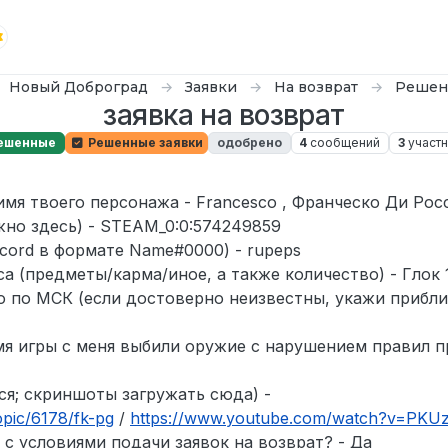
Новый Доброград
Заявки
На возврат
Решен
заявка на возврат
ешенные
Решенные заявки
одобрено
4
сообщений
3
участн
имя твоего персонажа - Francesco , Франческо Ди Рос
жно здесь) - STEAM_0:0:574249859
scord в формате Name#0000) - rupeps
а (предметы/карма/иное, а также количество) - Глок 
 по МСК (если достоверно неизвестны, укажи приблиз
мя игры с меня выбили оружие с нарушением правил пр
ся; скриншоты загружать сюда) -
opic/6178/fk-pg
/
https://www.youtube.com/watch?v=PK
 с условиями подачи заявок на возврат? - Да