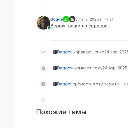
Dogge
24 апр. 2025 г., 17:31
отредактировано
Вернул вещи на сервере.
В сети
Dogge
выбрал решение
24 апр. 2025 
Dogge
закрывает тему
24 апр. 2025 г
Dogge
переместил эту тему из На 
Похожие темы