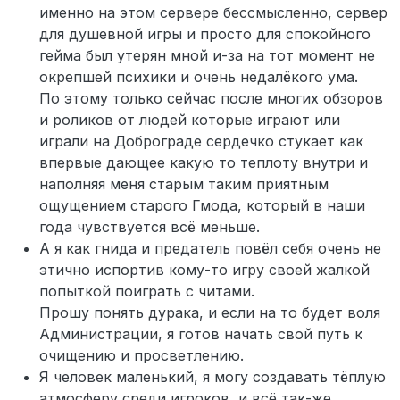
именно на этом сервере бессмысленно, сервер
для душевной игры и просто для спокойного
гейма был утерян мной и-за на тот момент не
окрепшей психики и очень недалёкого ума.
По этому только сейчас после многих обзоров
и роликов от людей которые играют или
играли на Доброграде сердечко стукает как
впервые дающее какую то теплоту внутри и
наполняя меня старым таким приятным
ощущением старого Гмода, который в наши
года чувствуется всё меньше.
А я как гнида и предатель повёл себя очень не
этично испортив кому-то игру своей жалкой
попыткой поиграть с читами.
Прошу понять дурака, и если на то будет воля
Администрации, я готов начать свой путь к
очищению и просветлению.
Я человек маленький, я могу создавать тёплую
атмосферу среди игроков, и всё так-же