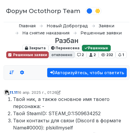
Перейти к содержимому
Форум Octothorp Team
Главная
Новый Доброград
Заявки
На снятие наказания
Решенные заявки
Разбан
Закрыта
Перенесена
Решенные
Решенные заявки
отклонено
2
2
232
1
Авторизуйтесь, чтобы ответить
11.11
16 апр. 2025 г., 01:26
отредактировано 11.11
Не в сети
Твой ник, а также основное имя твоего
персонажа: -
Твой SteamID: STEAM_0:1:509634252
Твои контакты для связи (Discord в формате
Name#0000): plskillmyself