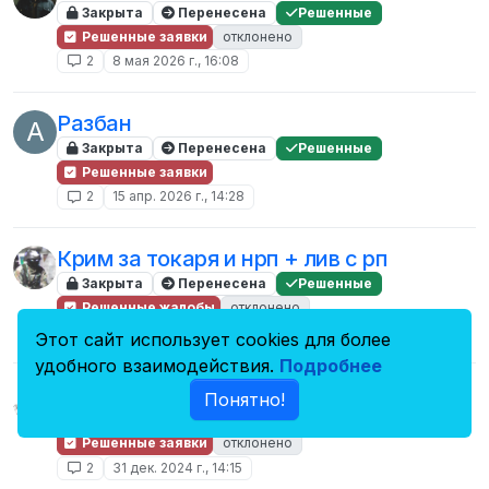
Закрыта
Перенесена
Решенные
Решенные заявки
отклонено
2
8 мая 2026 г., 16:08
Разбан
A
Закрыта
Перенесена
Решенные
Решенные заявки
2
15 апр. 2026 г., 14:28
Крим за токаря и нрп + лив с рп
Закрыта
Перенесена
Решенные
Решенные жалобы
отклонено
2
30 июн. 2025 г., 22:14
Этот сайт использует cookies для более
удобного взаимодействия.
Подробнее
смягчение наказания
Понятно!
Закрыта
Перенесена
Решенные
Решенные заявки
отклонено
2
31 дек. 2024 г., 14:15