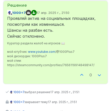
1000+7
17 апр. 2025 г., 21:50
отредактировано
Не в сети
Проявляй актив на социальных площадках,
посмотрим как изменишься.
Шансы на разбан есть.
Сейчас отклонено.
Куратор раздела жалоб на игроков 📖
мой ютубчик:
www.youtube.com
/@1000Plus7
мой дискордик: 1000Plus7
мой стим:
https://steamcommunity.com/profiles/76561199148498147/
0
1000+7
выбрал решение
17 апр. 2025 г., 21:51
1000+7
закрывает тему
17 апр. 2025 г., 21:51