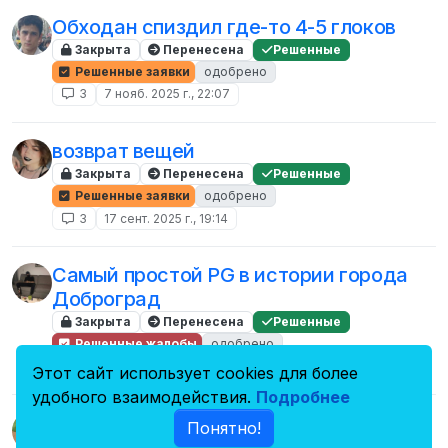
Обходан спиздил где-то 4-5 глоков
Закрыта
Перенесена
Решенные
Решенные заявки
одобрено
3
7 нояб. 2025 г., 22:07
возврат вещей
Закрыта
Перенесена
Решенные
Решенные заявки
одобрено
3
17 сент. 2025 г., 19:14
Самый простой PG в истории города
Доброград
Закрыта
Перенесена
Решенные
Решенные жалобы
одобрено
3
29 мар. 2025 г., 10:38
Этот сайт использует cookies для более
удобного взаимодействия.
Подробнее
Случайный MassFK
Понятно!
Закрыта
Перенесена
Решенные