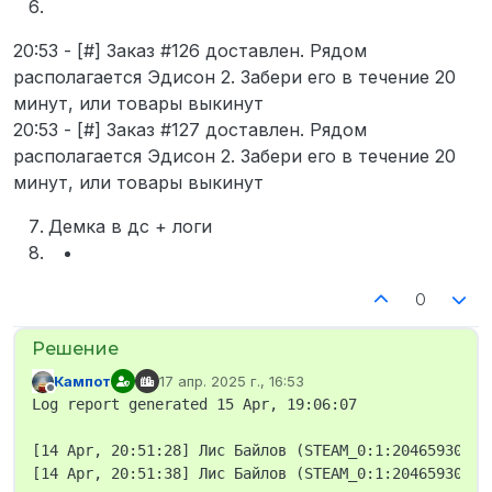
20:53 - [#] Заказ #126 доставлен. Рядом
располагается Эдисон 2. Забери его в течение 20
минут, или товары выкинут
20:53 - [#] Заказ #127 доставлен. Рядом
располагается Эдисон 2. Забери его в течение 20
минут, или товары выкинут
Демка в дс + логи
0
Кампот
17 апр. 2025 г., 16:53
отредактировано
Не в сети
Log report generated 15 Apr, 19:06:07

[14 Apr, 20:51:28] Лис Байлов (STEAM_0:1:204659303, 
[14 Apr, 20:51:38] Лис Байлов (STEAM_0:1:204659303, 