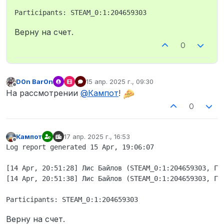
Верну на счет.
0
D0n Bar0n
15 апр. 2025 г., 09:30
отредактировано
Не в сети
На рассмотрении
@
Кампот
!
0
Кампот
17 апр. 2025 г., 16:53
отредактировано
Не в сети
Log report generated 15 Apr, 19:06:07

[14 Apr, 20:51:28] Лис Байлов (STEAM_0:1:204659303, Гр
[14 Apr, 20:51:38] Лис Байлов (STEAM_0:1:204659303, Гр
Верну на счет.