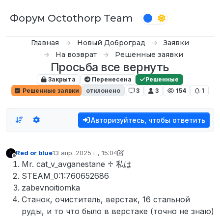
Перейти к содержимому
Форум Octothorp Team
Главная
Новый Доброград
Заявки
На возврат
Решенные заявки
Просьба все вернуть
Закрыта
Перенесена
Решенные
Решенные заявки
отклонено
3
3
154
1
Авторизуйтесь, чтобы ответить
Red or blue
13 апр. 2025 г., 15:04
отредактировано Кампот
Не в сети
Mr. cat_v_avganestane ♱ 私は
STEAM_0:1:760652686
zabevnoitiomka
Станок, очиститель, верстак, 16 стальной
руды, и то что было в верстаке (точно не знаю)