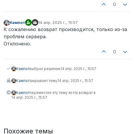
0
Кампот
14 апр. 2025 г., 15:57
отредактировано
Не в сети
К сожалению возврат производится, только из-за
проблем сервера.
Отклонено.
0
Кампот
выбрал решение
14 апр. 2025 г., 15:57
Кампот
закрывает тему
14 апр. 2025 г., 15:57
Кампот
переместил эту тему из На возврат в
14 апр. 2025 г., 15:57
Похожие темы