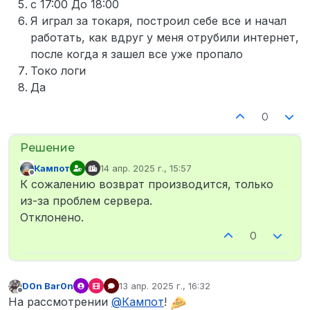
с 17:00 До 18:00
Я играл за токаря, построил себе все и начал
работать, как вдруг у меня отрубили интернет,
после когда я зашел все уже пропало
Токо логи
Да
0
Кампот
14 апр. 2025 г., 15:57
отредактировано
Не в сети
К сожалению возврат производится, только
из-за проблем сервера.
Отклонено.
0
D0n Bar0n
13 апр. 2025 г., 16:32
отредактировано
Не в сети
На рассмотрении
@
Кампот
!