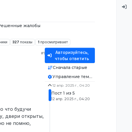
Решенные жалобы
ники
327
показы
1
просматривает
Авторизуйтесь,
#1
чтобы ответить
Сначала старые
Управление темой
12 апр. 2025 г., 04:20
Пост 1 из 5
12 апр. 2025 г., 04:20
о что будучи
у, двери открыты,
чно не помню,