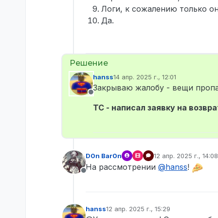
Логи, к сожалению только он
Да.
hanss
14 апр. 2025 г., 12:01
отредактировано
Закрываю жалобу - вещи проп
Не в сети
ТС - написал заявку на возвра
D0n Bar0n
12 апр. 2025 г., 14:08
отредактировано
На рассмотрении
@
hanss
!
Не в сети
hanss
12 апр. 2025 г., 15:29
отредактировано