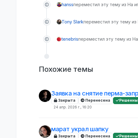
hanss
переместил эту тему из На и
Tony Slark
переместил эту тему из
tenebris
переместил эту тему из На
Похожие темы
Заявка на снятие перма-зап
Закрыта
Перенесена
Решенны
24 апр. 2026 г., 16:20
марат украл шапку
Закрыта
Перенесена
Решенны