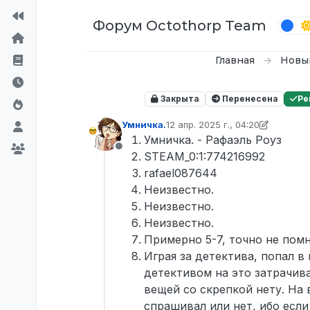
Перейти к содержимому
Форум Octothorp Team
Главная
Новы
Закрыта
Перенесена
Ре
Умничка.
12 апр. 2025 г., 04:20
отредактировано D0n Bar0n
4 д
Умничка. - Рафаэль Роуз
Не в сети
STEAM_0:1:774216992
rafael087644
Неизвестно.
Неизвестно.
Неизвестно.
Примерно 5-7, точно не пом
Играя за детектива, попал 
детективом на это затрачив
вещей со скрепкой нету. На 
спрашивал или нет, ибо если