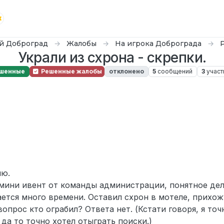
й Доброград
Жалобы
На игрока Доброграда
Украли из схрона - скрепки.
шенные
Решенные жалобы
отклонено
5
сообщений
3
участ
ек. 2025 г., 14:08
ню.
в мини ивент от команды администрации, понятное дел
ается много времени. Оставил схрон в мотеле, прихож
вопрос кто ограбил? Ответа нет. (Кстати говоря, я то
 да то точно хотел отыграть поиски.)