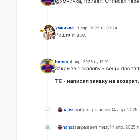
@Умничка, привет! Отписал тебе
Не в сети
Умничка.
13 апр. 2025 г., 03:24
отредактировано
Решили все.
Не в сети
hanss
14 апр. 2025 г., 12:01
отредактировано
Закрываю жалобу - вещи пропа
Не в сети
ТС - написал заявку на возврат.
hanss
выбрал решение
14 апр. 2025 г
hanss
закрывает тему
14 апр. 2025 г.