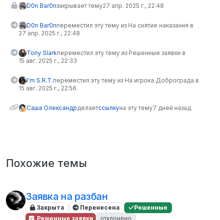
D0n Bar0n
закрывает тему
27 апр. 2025 г., 22:48
D0n Bar0n
переместил эту тему из На снятие наказания в
27 апр. 2025 г., 22:48
Tony Slark
переместил эту тему из Решенные заявки в
15 авг. 2025 г., 22:33
I'm S.R.T.
переместил эту тему из На игрока Доброграда в
15 авг. 2025 г., 22:56
Саша Олександр
делает
ссылку
на эту тему
7 дней назад
Похожие темы
Заявка на разбан
Закрыта
Перенесена
Решенные
Решенные заявки
отклонено