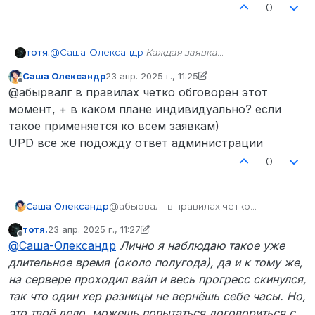
0
тотя.
@
Саша-Олександр
Каждая заявка
рассматривактся в индивидуальном порядке.
Саша Олександр
23 апр. 2025 г., 11:25
Уловия для каждого также индивидуальны.
отредактировано Саша Олександр
Не в сети
@абырвалг в правилах четко обговорен этот
момент, + в каком плане индивидуально? если
такое применяется ко всем заявкам)
UPD все же подожду ответ администрации
0
Саша Олександр
@абырвалг в правилах четко
обговорен этот момент, + в каком
тотя.
23 апр. 2025 г., 11:27
плане индивидуально? если такое
отредактировано тотя.
Не в сети
@
Саша-Олександр
Лично я наблюдаю такое уже
применяется ко всем заявкам)
UPD все же подожду ответ
длительное время (около полугода), да и к тому же,
администрации
на сервере проходил вайп и весь прогресс скинулся,
так что один хер разницы не вернёшь себе часы. Но,
это твоё дело, можешь попытаться договориться с