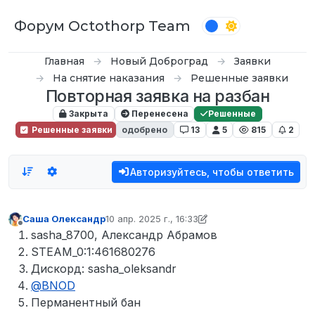
Перейти к содержимому
Форум Octothorp Team
Главная
Новый Доброград
Заявки
На снятие наказания
Решенные заявки
Повторная заявка на разбан
Закрыта
Перенесена
Решенные
Решенные заявки
одобрено
13
5
815
2
Авторизуйтесь, чтобы ответить
Саша Олександр
10 апр. 2025 г., 16:33
отредактировано D0n Bar0n
Не в сети
sasha_8700, Александр Абрамов
STEAM_0:1:461680276
Дискорд: sasha_oleksandr
@
BNOD
Перманентный бан