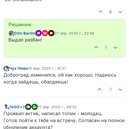
6
D0n Bar0n
27 апр. 2025 г., 22:48
отредактировано
Не в сети
Выдал разбан!
1
Чух Плюх
10 апр. 2025 г., 16:37
отредактировано
Не в сети
Доброград изменился, ой как хорошо. Надеюсь
когда зайдешь, обалдеешь!
-1
1000+7
17 апр. 2025 г., 08:32
отредактировано
Не в сети
Проявил актив, написал топик - молодец.
Готов пойти к тебе на встречу. Согласен на полное
обнуление аккаунта?