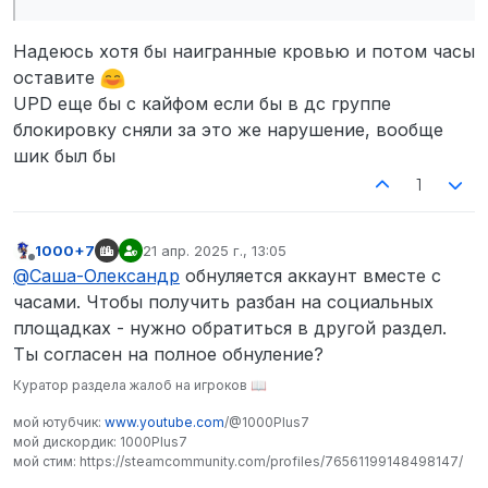
Надеюсь хотя бы наигранные кровью и потом часы
оставите
UPD еще бы с кайфом если бы в дс группе
блокировку сняли за это же нарушение, вообще
шик был бы
1
1000+7
21 апр. 2025 г., 13:05
отредактировано
Не в сети
@
Саша-Олександр
обнуляется аккаунт вместе с
часами. Чтобы получить разбан на социальных
площадках - нужно обратиться в другой раздел.
Ты согласен на полное обнуление?
Куратор раздела жалоб на игроков 📖
мой ютубчик:
www.youtube.com
/@1000Plus7
мой дискордик: 1000Plus7
мой стим: https://steamcommunity.com/profiles/76561199148498147/