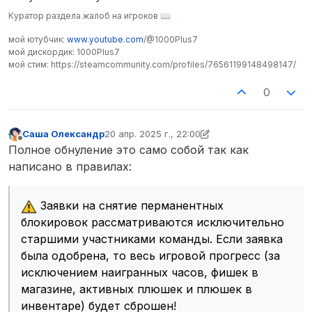
Куратор раздела жалоб на игроков 📖
мой ютубчик:
www.youtube.com
/@1000Plus7
мой дискордик: 1000Plus7
мой стим: https://steamcommunity.com/profiles/76561199148498147/
0
Саша Олександр
20 апр. 2025 г., 22:00
отредактировано Саша Олександр
Не в сети
Полное обнуление это само собой так как
написано в правилах:
Заявки на снятие перманентных
блокировок рассматриваются исключительно
старшими участниками команды. Если заявка
была одобрена, то весь игровой прогресс (за
исключением наигранных часов, фишек в
магазине, активных плюшек и плюшек в
инвентаре) будет сброшен!