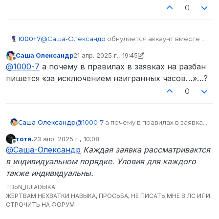
0
1000+7
@
Саша-Олександр
обнуляется аккаунт вместе с
часами. Чтобы получить разбан на социальных
Саша Олександр
21 апр. 2025 г., 19:45
площадках - нужно обратиться в другой раздел.
отредактировано Саша Олександр
Не в сети
@
1000-7
а почему в правилах в заявках на разбан
Ты согласен на полное обнуление?
пишется «за исключением наигранных часов…»…?
0
Саша Олександр
@
1000-7
а почему в правилах в заявках
на разбан пишется «за исключением
тотя.
23 апр. 2025 г., 10:08
наигранных часов…»…?
отредактировано
Не в сети
@
Саша-Олександр
Каждая заявка рассматривактся
в индивидуальном порядке. Уловия для каждого
также индивидуальны.
TBoN_BJIADbIKA
ЖЕРТВАМ НЕХВАТКИ НАВЫКА, ПРОСЬБА, НЕ ПИСАТЬ МНЕ В ЛС ИЛИ
СТРОЧИТЬ НА ФОРУМ