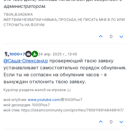
администратором.
TBoN_BJIADbIKA
ЖЕРТВАМ НЕХВАТКИ НАВЫКА, ПРОСЬБА, НЕ ПИСАТЬ МНЕ В ЛС ИЛИ
СТРОЧИТЬ НА ФОРУМ
0
1000+7
24 апр. 2025 г., 13:45
отредактировано
Не в сети
@
Саша-Олександр
проверяющий твою заявку
устанавливает самостоятельно порядок обнуления.
Если ты не согласен на обнуление часов - я
вынужден отклонить твою заявку.
Куратор раздела жалоб на игроков 📖
мой ютубчик:
www.youtube.com
/@1000Plus7
мой дискордик: 1000Plus7
мой стим: https://steamcommunity.com/profiles/76561199148498147/
0