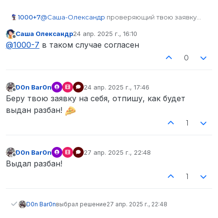
1000+7
@
Саша-Олександр
проверяющий твою заявку
устанавливает самостоятельно порядок
Саша Олександр
24 апр. 2025 г., 16:10
обнуления.
отредактировано
Не в сети
@
1000-7
в таком случае согласен
Если ты не согласен на обнуление часов - я
вынужден отклонить твою заявку.
0
D0n Bar0n
24 апр. 2025 г., 17:46
отредактировано
Не в сети
Беру твою заявку на себя, отпишу, как будет
выдан разбан!
1
D0n Bar0n
27 апр. 2025 г., 22:48
отредактировано
Не в сети
Выдал разбан!
1
D0n Bar0n
выбрал решение
27 апр. 2025 г., 22:48