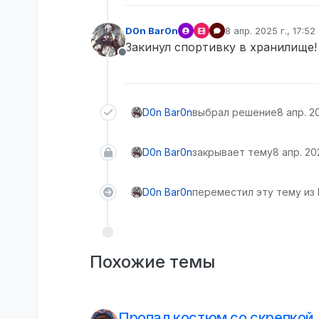
D0n Bar0n
8 апр. 2025 г., 17:52
отредактировано
Закинул спортивку в хранилище!
Не в сети
D0n Bar0n
выбрал решение
8 апр. 20
D0n Bar0n
закрывает тему
8 апр. 202
D0n Bar0n
переместил эту тему из 
Похожие темы
Пропал костюм со скрепкой