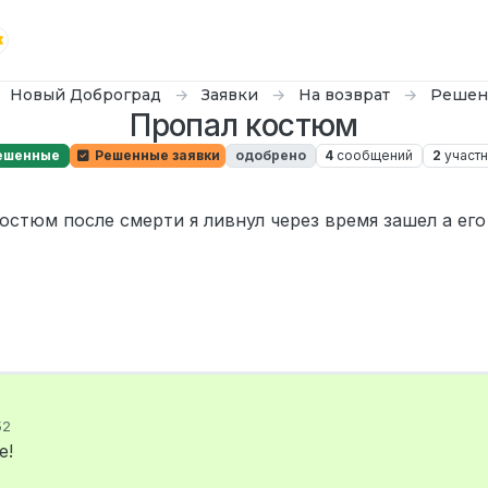
Новый Доброград
Заявки
На возврат
Решен
Пропал костюм
ешенные
Решенные заявки
одобрено
4
сообщений
2
участн
авг. 2025 г., 17:52
остюм после смерти я ливнул через время зашел а его
52
е!