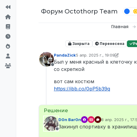
Перейти к содержимому
Форум Octothorp Team
Главная
Закрыта
Перенесена
Р
PandaZick
5 апр. 2025 г., 19:09
отредактировано D0n Bar0n
4 
Был у меня красный в клеточку к
Не в сети
со скрепкой
вот сам костюм
https://ibb.co/0pP5b39q
D0n Bar0n
8 апр. 2025 г., 17:
отредактировано
Закинул спортивку в хранилищ
Не в сети