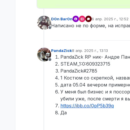
D0n Bar0n
6 апр. 2025 г., 12:52
отредактировано
Написано не по форме, на испра
Не в сети
PandaZick
8 апр. 2025 г., 13:13
отредактировано
PandaZick RP ник- Андре Па
Не в сети
STEAM_1:0:609323715
PandaZick#2785
1 Костюм со скрепкой, назв
дата 05.04 вечером примерно
У меня был бизнес и я поссо
убили уже, после смерти я в
https://ibb.co/0pP5b39q
Да