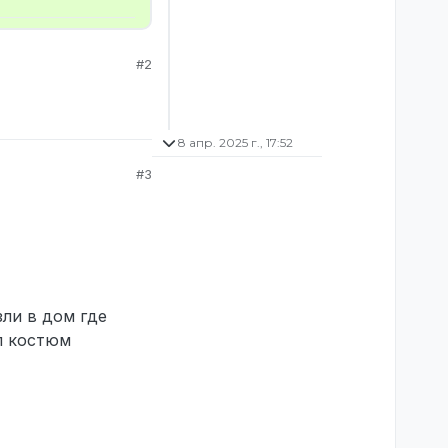
#2
8 апр. 2025 г., 17:52
#3
зли в дом где
ал костюм