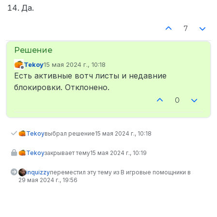
Да.
7
Tekoy
15 мая 2024 г., 10:18
отредактировано
Не в сети
Есть активные вотч листы и недавние
блокировки. Отклонено.
0
Tekoy
выбрал решение
15 мая 2024 г., 10:18
Tekoy
закрывает тему
15 мая 2024 г., 10:19
inquizzy
переместил эту тему из В игровые помощники в
29 мая 2024 г., 19:56