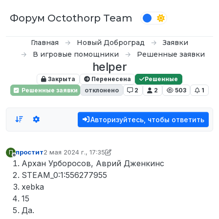
Перейти к содержимому
Форум Octothorp Team
Главная
Новый Доброград
Заявки
В игровые помощники
Решенные заявки
helper
Закрыта
Перенесена
Решенные
Решенные заявки
отклонено
2
2
503
1
Авторизуйтесь, чтобы ответить
простит
2 мая 2024 г., 17:35
П
отредактировано Tekoy
Не в сети
Архан Урборосов, Аврий Дженкинс
STEAM_0:1:556277955
xebka
15
Да.