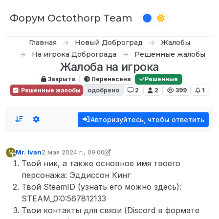
Перейти к содержимому
Форум Octothorp Team
Главная
Новый Доброград
Жалобы
На игрока Доброграда
Решенные жалобы
Жалоба на игрока
Закрыта
Перенесена
Решенные
Решенные жалобы
одобрено
2
2
399
1
Авторизуйтесь, чтобы ответить
Mr. Ivan
2 мая 2024 г., 09:00
M
отредактировано waka waka
5 февр. 2024 г., 13:45
Не в сети
Твой ник, а также основное имя твоего
персонажа: Эддиссон Кинг
Твой SteamID (узнать его можно здесь):
STEAM_0:0:567812133
Твои контакты для связи (Discord в формате