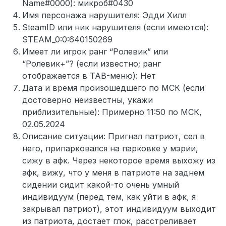
Name#0000): микроб#0430
Имя персонажа нарушителя: Эдди Хилл
SteamID или ник нарушителя (если имеются):
STEAM_0:0:640150269
Имеет ли игрок ранг “Ролевик” или
“Ролевик+”? (если известно; ранг
отображается в TAB-меню): Нет
Дата и время произошедшего по МСК (если
достоверно неизвестны, укажи
приблизительные): Примерно 11:50 по МСК,
02.05.2024
Описание ситуации: Пригнал патриот, сел в
него, припарковался на парковке у мэрии,
сижу в афк. Через некоторое время выхожу из
афк, вижу, что у меня в патриоте на заднем
сидении сидит какой-то очень умный
индивидуум (перед тем, как уйти в афк, я
закрывал патриот), этот индивидуум выходит
из патриота, достает глок, расстреливает