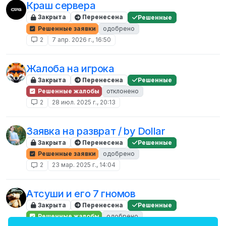
Краш сервера
Закрыта
Перенесена
Решенные
Решенные заявки
одобрено
2
7 апр. 2026 г., 16:50
Жалоба на игрока
Закрыта
Перенесена
Решенные
Решенные жалобы
отклонено
2
28 июл. 2025 г., 20:13
Заявка на разврат / by Dollar
Закрыта
Перенесена
Решенные
Решенные заявки
одобрено
2
23 мар. 2025 г., 14:04
Атсуши и его 7 гномов
Закрыта
Перенесена
Решенные
Решенные жалобы
одобрено