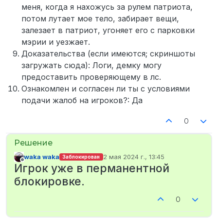
меня, когда я нахожусь за рулем патриота,
потом лутает мое тело, забирает вещи,
залезает в патриот, угоняет его с парковки
мэрии и уезжает.
Доказательства (если имеются; скриншоты
загружать сюда): Логи, демку могу
предоставить проверяющему в лс.
Ознакомлен и согласен ли ты с условиями
подачи жалоб на игроков?: Да
0
waka waka
2 мая 2024 г., 13:45
Заблокирован
отредактировано
Не в сети
Игрок уже в перманентной
блокировке.
0