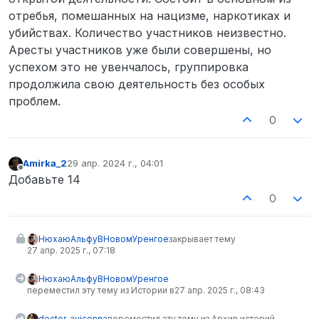
отребья, помешанных на нацизме, наркотиках и
убийствах. Количество участников неизвестно.
Аресты участников уже были совершены, но
успехом это не увенчалось, группировка
продолжила свою деятельность без особых
проблем.
0
Amirka_2
29 апр. 2024 г., 04:01
отредактировано
Не в сети
Добавьте 14
0
НюхаюАльфуВНовомУренгое
закрывает тему
27 апр. 2025 г., 07:18
НюхаюАльфуВНовомУренгое
переместил эту тему из Истории в
27 апр. 2025 г., 08:43
doctor_avicenna
переместил эту тему из Архив историй