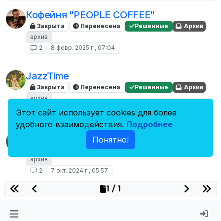
Кофейня "PEOPLE COFFEE"
Закрыта
Перенесена
Решенные
Архив
архив
2
8 февр. 2025 г., 07:04
JazzTime
Закрыта
Перенесена
Решенные
Архив
архив
2
8 февр. 2025 г., 07:11
Этот сайт использует cookies для более
удобного взаимодействия.
Подробнее
METALHEAD FM
Понятно!
Закрыта
Перенесена
Решенные
Архив
архив
2
7 окт. 2024 г., 05:57
1 / 1