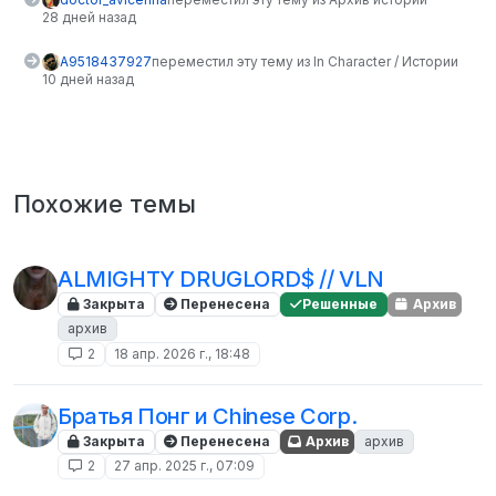
28 дней назад
A9518437927
переместил эту тему из In Character / Истории
10 дней назад
Похожие темы
ALMIGHTY DRUGLORD$ // VLN
Закрыта
Перенесена
Решенные
Архив
архив
2
18 апр. 2026 г., 18:48
Братья Понг и Chinese Corp.
Закрыта
Перенесена
Архив
архив
2
27 апр. 2025 г., 07:09