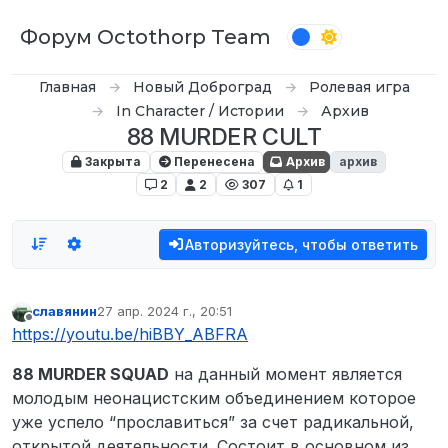
Перейти к содержимому
Форум Octothorp Team
Главная
Новый Доброград
Ролевая игра
In Character / Истории
Архив
88 MURDER CULT
Закрыта
Перенесена
Архив
архив
2
2
307
1
Авторизуйтесь, чтобы ответить
славянин
27 апр. 2024 г., 20:51
отредактировано
Не в сети
https://youtu.be/hiBBY_ABFRA
88 MURDER SQUAD
на данный момент является
молодым неонацистским объединением которое
уже успело “прославиться” за счет радикальной,
открытой деятельности. Состоит в основном из