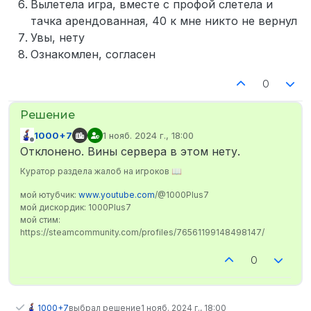
Вылетела игра, вместе с профой слетела и
тачка арендованная, 40 к мне никто не вернул
Увы, нету
Ознакомлен, согласен
0
1000+7
1 нояб. 2024 г., 18:00
отредактировано
Не в сети
Отклонено. Вины сервера в этом нету.
Куратор раздела жалоб на игроков 📖
мой ютубчик:
www.youtube.com
/@1000Plus7
мой дискордик: 1000Plus7
мой стим:
https://steamcommunity.com/profiles/76561199148498147/
0
1000+7
выбрал решение
1 нояб. 2024 г., 18:00