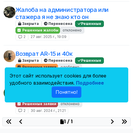
Жалоба на администратора или
стажера я не знаю кто он
Закрыта
Перенесена
Решенные
Решенные жалобы
отклонено
2
27 авг. 2025 г., 19:09
Возврат АR-15 и 40к
Закрыта
Перенесена
Решенные
Решенные заявки
одобрено
2
5 дек. 2024 г., 20:49
Этот сайт использует cookies для более
удобного взаимодействия.
Подробнее
Меня забанили за обход
Понятно!
Закрыта
Перенесена
Решенные
Решенные заявки
отклонено
2
30 авг. 2024 г., 21:21
1 / 1