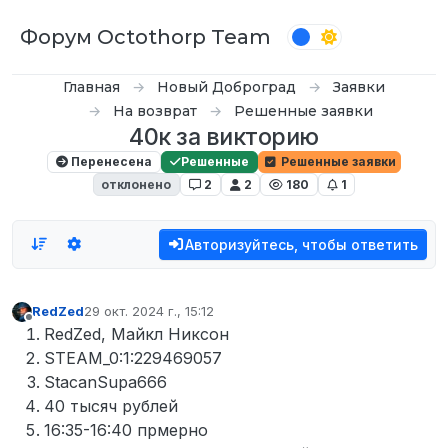
Перейти к содержимому
Форум Octothorp Team
Главная
Новый Доброград
Заявки
На возврат
Решенные заявки
40к за викторию
Перенесена
Решенные
Решенные заявки
отклонено
2
2
180
1
Авторизуйтесь, чтобы ответить
RedZed
29 окт. 2024 г., 15:12
отредактировано
Не в сети
RedZed, Майкл Никсон
STEAM_0:1:229469057
StacanSupa666
40 тысяч рублей
16:35-16:40 прмерно