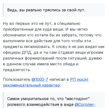
худа вещи = ЛУТ.
потому что выполнили все действия для
Мы идем на встречу формированиям, это правда.
того чтобы эти предметы легализовать. К
Ведь, вы реально тряслись за свой лут.
Однако, вы - никакое не формирование, а просто
слову я не раз видел как офицеры ДПД, да и
Пользователь
@
Coroner-with-standarts
написал в
два друга, которые играли на сервере.
ты сам отдавал вещи игрокам различных
РП носит рекомендательный характер
:
формирований после ситуаций. думаю в
Ну во первых это не лут, а специально
данном случае имела место обида и
Ситуацию мы обсудили с администрацией,
приобретенные для худа вещи. И мы четко
предвзятость.
мне разъяснили определенные моменты. Я,
обозначили что хотели бы их забрать, потому что
Вот это тот случай, когда лучше бы ничего не
в свою очередь, также свою позицию донес.
выполнили все действия для того чтобы эти
писал.
Ирония здесь неуместна и еще раз
Ты яростно топишь за РП, но при этом нарушаешь
показывает слабость твоих позиций в ходе
предметы легализовать. К слову я не раз видел как
правила сервера - ирония вполне уместна.
этого спора.
офицеры ДПД, да и ты сам отдавал вещи игрокам
В следующий раз думай что пишешь. Честно, мне
различных формирований после ситуаций. думаю
очень жаль своего потраченного времени на
тебя.
в данном случае имела место обида и
предвзятость.
Пользователь
@
1000-7
написал в
РП носит
рекомендательный характер
:
Самое уморительное то, что “мастодонт”
ролевого взаимодействия в виде
@
Coroner-