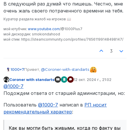
В следующий раз думай что пишешь. Честно, мне
очень жаль своего потраченного времени на тебя.
Куратор раздела жалоб на игроков 📖
мой ютубчик:
www.youtube.com
/@1000Plus7
мой дискордик: smokiondahood
мой стим: https://steamcommunity.com/profiles/76561199148498147/
3
Привет,
@
Coroner-with-standarts
1000+7
Coroner with standarts
12 окт. 2024 г., 21:02
Как можно жаловаться на участника ситуации за
отредактировано
Не в сети
@
1000-7
то, что тебе не вернули лут когда вы погибли…
При том, что ты сам достаточно серьезно
Подождем ответа от старшей администрации, но:
нарушил действующие правила сервера, а
1. Оружие было передано детективу полиции:
именно
PG
Пользователь
@
1000-7
написал в
РП носит
Log report generated 12 Oct, 22:28:45

рекомендательный характер
:
2. Вы погибли – и
ТОЧКА.
[12 Oct, 18:10:05] Альберт Скотт (Полицейский
[12 Oct, 18:10:05] Альберт Скотт (Полицейский
Как вы могли быть живыми, когда по факту вы
Как вы могли быть живыми, когда по факту вы