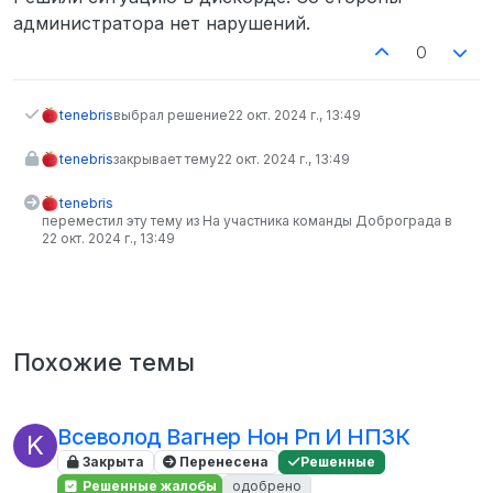
администратора нет нарушений.
0
tenebris
выбрал решение
22 окт. 2024 г., 13:49
tenebris
закрывает тему
22 окт. 2024 г., 13:49
tenebris
переместил эту тему из На участника команды Доброграда в
22 окт. 2024 г., 13:49
Похожие темы
Всеволод Вагнер Нон Рп И НПЗК
K
Закрыта
Перенесена
Решенные
Решенные жалобы
одобрено