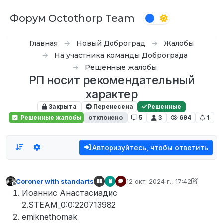
Перейти к содержимому
Форум Octothorp Team
Главная
Новый Доброград
Жалобы
На участника команды Доброграда
Решенные жалобы
РП носит рекомендательный
характер
Закрыта
Перенесена
Решенные
Решенные жалобы
отклонено
5
3
694
1
Авторизуйтесь, чтобы ответить
Coroner with standarts
12 окт. 2024 г., 17:42
отредактировано Coroner wit
Не в сети
Иоаннис Анастасиадис
2.STEAM_0:0:220713982
emiknethomak