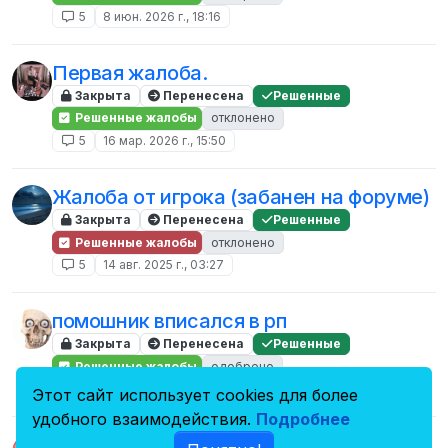
5
8 июн. 2026 г., 18:16
Первая жалоба.
Закрыта
Перенесена
Решенные
Решенные жалобы
отклонено
5
16 мар. 2026 г., 15:50
Жалоба от игрока (забанен на форуме)
Закрыта
Перенесена
Решенные
Решенные жалобы
отклонено
5
14 авг. 2025 г., 03:27
помошник вписался в рп
Закрыта
Перенесена
Решенные
Решенные жалобы
одобрено
5
1 июл. 2025 г., 18:26
Этот сайт использует cookies для более
удобного взаимодействия.
Подробнее
разбан