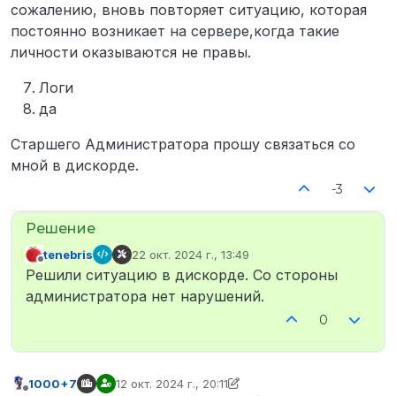
сожалению, вновь повторяет ситуацию, которая
постоянно возникает на сервере,когда такие
личности оказываются не правы.
Логи
да
Старшего Администратора прошу связаться со
мной в дискорде.
-3
tenebris
22 окт. 2024 г., 13:49
отредактировано
Не в сети
Решили ситуацию в дискорде. Со стороны
администратора нет нарушений.
0
1000+7
12 окт. 2024 г., 20:11
отредактировано 1000+7
10 дек. 2024 г., 21:19