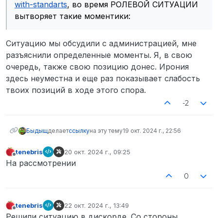
with-standarts
, во время РОЛЕВОЙ СИТУАЦИИ
вытворяет такие моментики:
Ситуацию мы обсудили с администрацией, мне
разъяснили определенные моменты. Я, в свою
очередь, также свою позицию донес. Ирония
здесь неуместна и еще раз показывает слабость
твоих позиций в ходе этого спора.
-2
Быдыщ
делает
ссылку
на эту тему
19 окт. 2024 г., 22:56
tenebris
20 окт. 2024 г., 09:25
отредактировано
Не в сети
На рассмотрении
0
tenebris
22 окт. 2024 г., 13:49
отредактировано
Не в сети
Решили ситуацию в дискорде. Со стороны