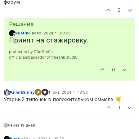
форум
2
kustik
4 нояб. 2024 г., 08:25
отредактировано
Не в сети
Принят на стажировку.
protected by D0n Bar0n
official ambassador of trueshh studi0
0
KillerBunny
11 окт. 2024 г., 18:53
отредактировано
Не в сети
Угарный типочек в положительном смысле
1
через 19 дней
kustik
30 окт. 2024 г., 19:29