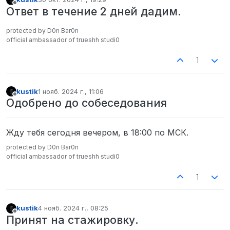
отредактировано
Не в сети
Ответ в течение 2 дней дадим.
protected by D0n Bar0n
official ambassador of trueshh studi0
1
kustik
1 нояб. 2024 г., 11:06
отредактировано
Не в сети
Одобрено до собеседования
Жду тебя сегодня вечером, в 18:00 по МСК.
protected by D0n Bar0n
official ambassador of trueshh studi0
1
kustik
4 нояб. 2024 г., 08:25
отредактировано
Не в сети
Принят на стажировку.