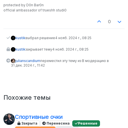
protected by D0n Bar0n
official ambassador of trueshh studi0
0
kustik
выбрал решение
4 нояб. 2024 г., 08:25
kustik
закрывает тему
4 нояб. 2024 г., 08:25
julianscandium
переместил эту тему из В модерацию в
31 дек. 2024 г., 11:42
Похожие темы
Спортивные очки
Закрыта
Перенесена
Решенные