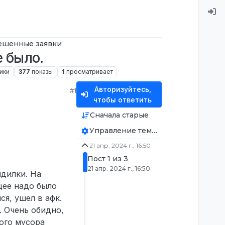
ешенные заявки
е было.
ики
377
показы
1
просматривает
Авторизуйтесь,
#1
чтобы ответить
Сначала старые
Управление темой
21 апр. 2024 г., 16:50
Пост 1 из 3
21 апр. 2024 г., 16:50
ндилки. На
щее надо было
ся, ушел в афк.
. Очень обидно,
ого мусора