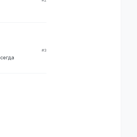
#2
#3
всегда