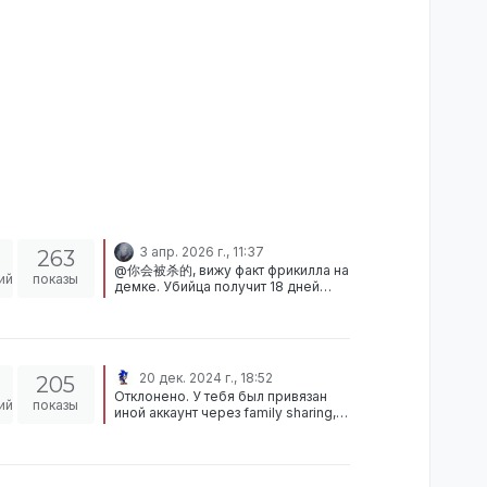
3 апр. 2026 г., 11:37
263
@你会被杀的, вижу факт фрикилла на
ий
показы
демке. Убийца получит 18 дней
бана, ты в свою очередь
получаешь вочлист за ПГ.
ОДОБРЕНО
20 дек. 2024 г., 18:52
205
Отклонено. У тебя был привязан
ий
показы
иной аккаунт через family sharing,
на котором была получена
блокировка.