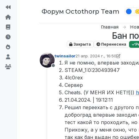
Перейти к содержимому
Форум Octothorp Team
Главная
Нов
Бан по
Закрыта
Перенесена
Р
twinsailor
21 апр. 2024 г., 16:50
отредактировано inquizzy
6 фев
Я не помню, впервые заходил
Не в сети
STEAM_1:0:230493947
4lc0rex
Сервер
Cheats. (У МЕНЯ ИХ НЕТ!!)))
h
21.04.2024. | 19:12:11
Решил переехать с другого п
доброград впервые заходил о
тест какой то проходить, но 
Прихожу, а у меня окно, что
так как бан выдан по ошибк