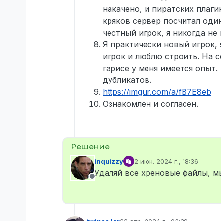
накачено, и пиратских плаги
кряков сервер посчитал од
честный игрок, я никогда не 
Я практически новый игрок, 
игрок и люблю строить. На се
гарисе у меня имеется опыт.
дубликатов.
https://imgur.com/a/fB7E8eb
Ознакомлен и согласен.
inquizzy
2 июн. 2024 г., 18:36
отредактировано
Удаляй все хреновые файлы, мы
Не в сети