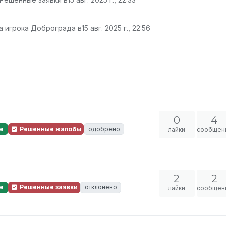
а игрока Доброграда в
15 авг. 2025 г., 22:56
0
4
е
Решенные жалобы
одобрено
лайки
сообщен
2
2
е
Решенные заявки
отклонено
лайки
сообщен