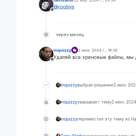
twinsailor
22 апр. 2024 г., 03:39
отредактировано
@
roobys
Не в сети
через месяц
inquizzy
2 июн. 2024 г., 18:36
отредактировано
Удаляй все хреновые файлы, мы 
Не в сети
inquizzy
выбрал решение
2 июн. 2024
inquizzy
закрывает тему
2 июн. 2024 
inquizzy
переместил эту тему из На
Tony Slark
переместил эту тему из