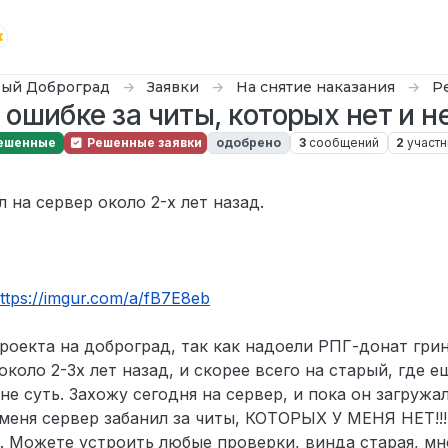
ый Доброград
Заявки
На снятие наказания
Р
 ошибке за читы, которых нет и н
ешенные
Решенные заявки
одобрено
3
сообщений
2
участн
р. 2024 г., 18:36
 на сервер около 2-х лет назад.
ttps://imgur.com/a/fB7E8eb
роекта на доброград, так как надоели РПГ-донат гри
коло 2-3х лет назад, и скорее всего на старый, где е
не суть. Захожу сегодня на сервер, и пока он загружал
 меня сервер забанил за читы, КОТОРЫХ У МЕНЯ НЕТ!!!
е. Можете устроить любые проверки, винда старая, мн