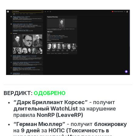
ВЕРДИКТ:
ОДОБРЕНО
“Дарк Бриллиант Корсес”
- получит
длительный WatchList
за нарушение
правила
NonRP (LeaveRP)
“Герман Мюллер”
- получит
блокировку
на
9 дней
за
НОПС (Токсичность в