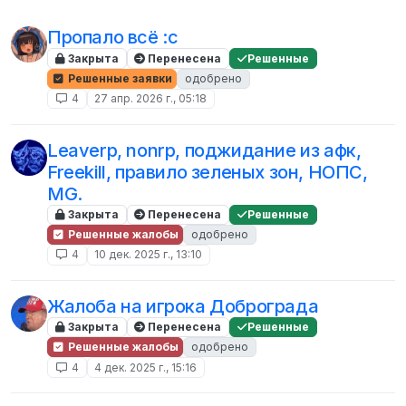
Пропало всё :с
Закрыта
Перенесена
Решенные
Решенные заявки
одобрено
4
27 апр. 2026 г., 05:18
Leaverp, nonrp, поджидание из афк,
Freekill, правило зеленых зон, НОПС,
MG.
Закрыта
Перенесена
Решенные
Решенные жалобы
одобрено
4
10 дек. 2025 г., 13:10
Жалоба на игрока Доброграда
Закрыта
Перенесена
Решенные
Решенные жалобы
одобрено
4
4 дек. 2025 г., 15:16