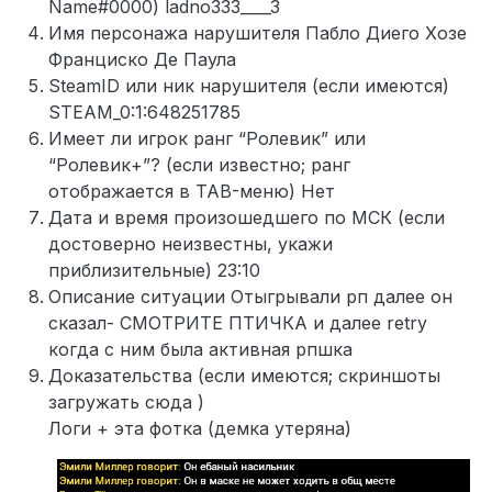
Name#0000) ladno333____3
Имя персонажа нарушителя Пабло Диего Хозе
Франциско Де Паула
SteamID или ник нарушителя (если имеются)
STEAM_0:1:648251785
Имеет ли игрок ранг “Ролевик” или
“Ролевик+”? (если известно; ранг
отображается в TAB-меню) Нет
Дата и время произошедшего по МСК (если
достоверно неизвестны, укажи
приблизительные) 23:10
Описание ситуации Отыгрывали рп далее он
сказал- СМОТРИТЕ ПТИЧКА и далее retry
когда с ним была активная рпшка
Доказательства (если имеются; скриншоты
загружать сюда )
Логи + эта фотка (демка утеряна)