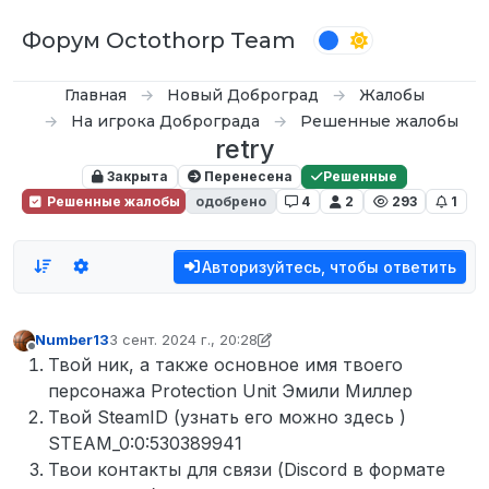
Перейти к содержимому
Форум Octothorp Team
Главная
Новый Доброград
Жалобы
На игрока Доброграда
Решенные жалобы
retry
Закрыта
Перенесена
Решенные
Решенные жалобы
одобрено
4
2
293
1
Авторизуйтесь, чтобы ответить
Number13
3 сент. 2024 г., 20:28
отредактировано D0n Bar0n
9 июн. 2024 г., 20:41
Не в сети
Твой ник, а также основное имя твоего
персонажа Protection Unit Эмили Миллер
Твой SteamID (узнать его можно здесь )
STEAM_0:0:530389941
Твои контакты для связи (Discord в формате