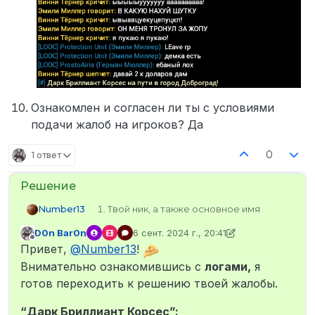
Ознакомлен и согласен ли ты с условиями
подачи жалоб на игроков? Да
0
1 ответ
Number13
Твой ник, а также основное имя
твоего персонажа Protection Unit
D0n Bar0n
6 сент. 2024 г., 20:41
Эмили Миллер
отредактировано D0n Bar0n
9 июн. 2024
Не в сети
Привет,
@
Number13
!
Твой SteamID (узнать его можно
здесь ) STEAM_0:0:530389941
Внимательно ознакомившись с
логами,
я
Твои контакты для связи (Discord в
готов переходить к решению твоей жалобы.
формате Name#0000) ladno333____3
Имя персонажа нарушителя Пабло
“Дарк Бриллиант Корсес”: