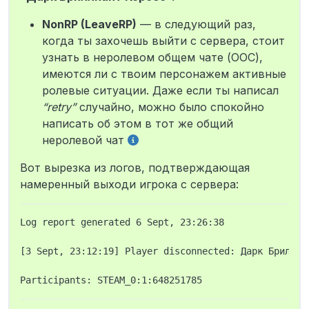
Диего Хозе Франциско Де Паула
SteamID или ник нарушителя (если
NonRP (LeaveRP)
— в следующий раз,
имеются) STEAM_0:1:648251785
когда ты захочешь выйти с сервера, стоит
Имеет ли игрок ранг “Ролевик” или
“Ролевик+”? (если известно; ранг
узнать в неролевом общем чате (ООС),
отображается в TAB-меню) Нет
имеются ли с твоим персонажем активные
Дата и время произошедшего по
ролевые ситуации. Даже если ты написал
МСК (если достоверно неизвестны,
“retry”
случайно, можно было спокойно
укажи приблизительные) 23:10
Описание ситуации Отыгрывали рп
написать об этом в тот же общий
далее он сказал- СМОТРИТЕ ПТИЧКА
неролевой чат
и далее retry когда с ним была
активная рпшка
Вот вырезка из логов, подтверждающая
Доказательства (если имеются;
намеренный выходи игрока с сервера:
скриншоты загружать сюда )
Логи + эта фотка (демка утеряна)
Log report generated 6 Sept, 23:26:38

[3 Sept, 23:12:19] Player disconnected: Дарк Бриллиа
Ознакомлен и согласен ли ты с
условиями подачи жалоб на