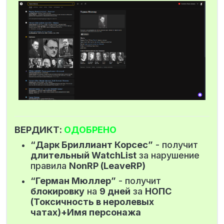
ВЕРДИКТ:
ОДОБРЕНО
“Дарк Бриллиант Корсес”
- получит
длительный WatchList
за нарушение
правила
NonRP (LeaveRP)
“Герман Мюллер”
- получит
блокировку
на
9 дней
за
НОПС
(Токсичность в неролевых
чатах)+Имя персонажа