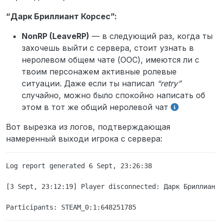
Имя персонажа нарушителя Пабло Диего
Хозе Франциско Де Паула
“Дарк Бриллиант Корсес”:
SteamID или ник нарушителя (если
имеются) STEAM_0:1:648251785
NonRP (LeaveRP)
— в следующий раз, когда ты
Имеет ли игрок ранг “Ролевик” или
захочешь выйти с сервера, стоит узнать в
“Ролевик+”? (если известно; ранг
отображается в TAB-меню) Нет
неролевом общем чате (ООС), имеются ли с
Дата и время произошедшего по МСК
твоим персонажем активные ролевые
(если достоверно неизвестны, укажи
ситуации. Даже если ты написал
“retry”
приблизительные) 23:10
случайно, можно было спокойно написать об
Описание ситуации Отыгрывали рп далее
он сказал- СМОТРИТЕ ПТИЧКА и далее
этом в тот же общий неролевой чат
retry когда с ним была активная рпшка
Доказательства (если имеются;
Вот вырезка из логов, подтверждающая
скриншоты загружать сюда )
намеренный выходи игрока с сервера:
Логи + эта фотка (демка утеряна)
Log report generated 6 Sept, 23:26:38

[3 Sept, 23:12:19] Player disconnected: Дарк Бриллиант 
Ознакомлен и согласен ли ты с условиями
подачи жалоб на игроков? Да