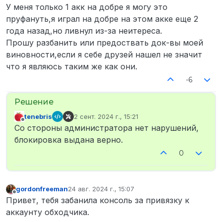
У меня только 1 акк на добре я могу это
пруфануть,я играл на добре на этом акке еще 2
года назад,но ливнул из-за неитереса.
Прошу разбанить или предоствать док-вы моей
виновности,если я себе друзей нашел не значит
что я являюсь таким же как они.
-6
tenebris
2 сент. 2024 г., 15:21
отредактировано
Не в сети
Со стороны администратора нет нарушений,
блокировка выдана верно.
0
gordonfreeman
24 авг. 2024 г., 15:07
отредактировано
Не в сети
Привет, тебя забанила консоль за привязку к
аккаунту обходчика.