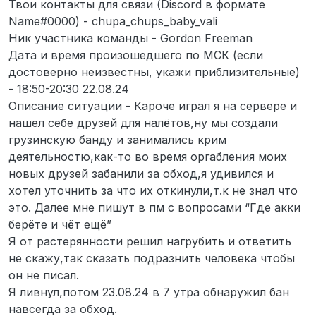
Твои контакты для связи (Discord в формате
Name#0000) - chupa_chups_baby_vali
Ник участника команды - Gordon Freeman
Дата и время произошедшего по МСК (если
достоверно неизвестны, укажи приблизительные)
- 18:50-20:30 22.08.24
Описание ситуации - Кароче играл я на сервере и
нашел себе друзей для налётов,ну мы создали
грузинскую банду и занимались крим
деятельностю,как-то во время оргабления моих
новых друзей забанили за обход,я удивился и
хотел уточнить за что их откинули,т.к не знал что
это. Далее мне пишут в пм с вопросами “Где акки
берёте и чёт ещё”
Я от растерянности решил нагрубить и ответить
не скажу,так сказать подразнить человека чтобы
он не писал.
Я ливнул,потом 23.08.24 в 7 утра обнаружил бан
навсегда за обход.