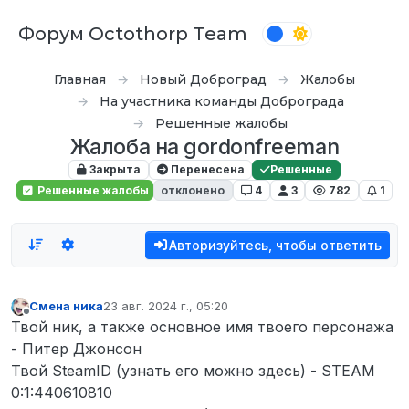
Перейти к содержимому
Форум Octothorp Team
Главная
Новый Доброград
Жалобы
На участника команды Доброграда
Решенные жалобы
Жалоба на gordonfreeman
Закрыта
Перенесена
Решенные
Решенные жалобы
отклонено
4
3
782
1
Авторизуйтесь, чтобы ответить
Смена ника
23 авг. 2024 г., 05:20
отредактировано
Не в сети
Твой ник, а также основное имя твоего персонажа
- Питер Джонсон
Твой SteamID (узнать его можно здесь) - STEAM
0:1:440610810