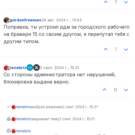
1
gordonfreeman
29 авг. 2024 г., 13:43
отредактировано
Не в сети
Поправка, ты устроил рдм за городского рабочего
на бравери 15 со своим другом, я перепутал тебя с
другим типом.
1
tenebris
2 сент. 2024 г., 15:21
отредактировано
Не в сети
Со стороны администратора нет нарушений,
блокировка выдана верно.
0
tenebris
выбрал решение
2 сент. 2024 г., 15:21
tenebris
закрывает тему
2 сент. 2024 г., 15:21
tenebris