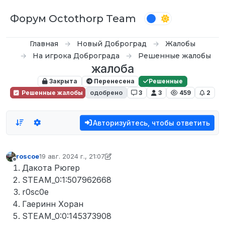
Перейти к содержимому
Форум Octothorp Team
Главная
Новый Доброград
Жалобы
На игрока Доброграда
Решенные жалобы
жалоба
Закрыта
Перенесена
Решенные
Решенные жалобы
одобрено
3
3
459
2
Авторизуйтесь, чтобы ответить
roscoe
19 авг. 2024 г., 21:07
отредактировано D0n Bar0n
Не в сети
Дакота Рюгер
STEAM_0:1:507962668
r0sc0e
Гаеринн Хоран
STEAM_0:0:145373908