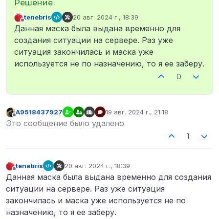
tenebris
20 авг. 2024 г., 18:39
отредактировано
Не в сети
Данная маска была выдана временно для
создания ситуации на сервере. Раз уже
ситуация закончилась и маска уже
используется не по назначению, то я ее заберу.
0
A9518437927
19 авг. 2024 г., 21:18
отредактировано
Не в сети
Это сообщение было удалено
1
tenebris
20 авг. 2024 г., 18:39
отредактировано
Не в сети
Данная маска была выдана временно для создания
ситуации на сервере. Раз уже ситуация
закончилась и маска уже используется не по
назначению, то я ее заберу.