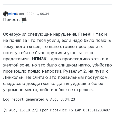
miro
6 авг. 2024 г., 00:34
отредактировано
Не в сети
Привет.
Обнаружил следующие нарушения.
FreeKill
, так и
не понял за что тебя убили, если надо было помочь
тому, кого ты вел, то явно стоило прострелить
ноги, у тебя не было оружия и угрозы ты не
представлял.
НПИЗК
- дело происходило хоть и в
желтой зоне, но это было слишком нагло, убийство
произошло прямо напротив Рузвельт 2, на пути к
Линкольн. Не считаю это правильным поступком,
следовало дождаться когда ты уйдешь в более
укромное место, либо вообще не стрелять.
Log report generated 6 Aug, 3:34:23

[5 Aug, 16:10:27] Грег Мартинес (STEAM_0:1:611203407, 