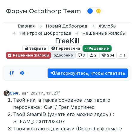
Перейти к содержимому
Форум Octothorp Team
Главная
Новый Доброград
Жалобы
На игрока Доброграда
Решенные жалобы
FreeKill
Закрыта
Перенесена
Решенные
Решенные жалобы
одобрено
3
2
264
1
Авторизуйтесь, чтобы ответить
Сыч
5 авг. 2024 г., 13:32
отредактировано miro
8 июн. 2024 г., 00:34
Не в сети
Твой ник, а также основное имя твоего
персонажа : Сыч / Грег Мартинес
Твой SteamID (узнать его можно здесь ) :
STEAM_0:1:611203407
Твои контакты для связи (Discord в формате