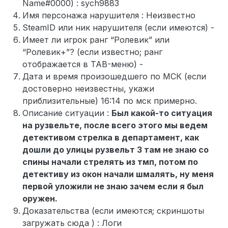
Name#0000) : sych9883
Имя персонажа нарушителя : Неизвестно
SteamID или ник нарушителя (если имеются) -
Имеет ли игрок ранг “Ролевик” или
“Ролевик+”? (если известно; ранг
отображается в TAB-меню) -
Дата и время произошедшего по МСК (если
достоверно неизвестны, укажи
приблизительные) 16:14 по мск примерно.
Описание ситуации :
Был какой-то ситуация
на рузвельте, после всего этого мы ведем
детективом стрелка в департамент, как
дошли до улицы рузвельт 3 там не знаю со
спины начали стрелять из тмп, потом по
детективу из окон начали шмалять, ну меня
первой уложили не знаю зачем если я был
оружен.
Доказательства (если имеются; скриншоты
загружать сюда ) : Логи