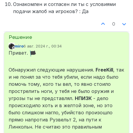
Ознакомлен и согласен ли ты с условиями
подачи жалоб на игроков? : Да
0
miro
6 авг. 2024 г., 00:34
отредактировано
Не в сети
Привет.
Обнаружил следующие нарушения.
FreeKill
, так
и не понял за что тебя убили, если надо было
помочь тому, кого ты вел, то явно стоило
прострелить ноги, у тебя не было оружия и
угрозы ты не представлял.
НПИЗК
- дело
происходило хоть и в желтой зоне, но это
было слишком нагло, убийство произошло
прямо напротив Рузвельт 2, на пути к
Линкольн. Не считаю это правильным