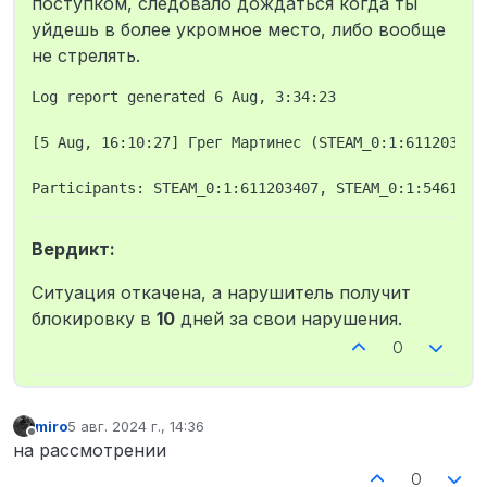
поступком, следовало дождаться когда ты
уйдешь в более укромное место, либо вообще
не стрелять.
Log report generated 6 Aug, 3:34:23

[5 Aug, 16:10:27] Грег Мартинес (STEAM_0:1:611203407
Вердикт:
Ситуация откачена, а нарушитель получит
блокировку в
10
дней за свои нарушения.
0
miro
5 авг. 2024 г., 14:36
отредактировано
Не в сети
на рассмотрении
0