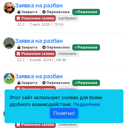
Заявка на разбан
Закрыта
Перенесена
Решенные
Решенные заявки
одобрено
2
7 июл. 2025 г., 12:04
Заявка на разбан
Закрыта
Перенесена
Решенные
Решенные заявки
отклонено
2
9 нояб. 2024 г., 08:39
Заявка на разбан
Закрыта
Перенесена
Решенные
Решенные заявки
одобрено
2
2 июл. 2024 г., 09:27
Этот сайт использует cookies для более
удобного взаимодействия.
Подробнее
Заявка на разбан
Понятно!
Закрыта
Перенесена
Решенные
Решенные заявки
отклонено