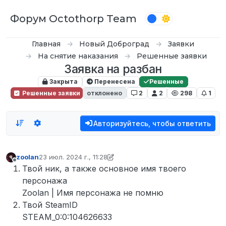
Перейти к содержимому
Форум Octothorp Team
Главная
Новый Доброград
Заявки
На снятие наказания
Решенные заявки
Заявка на разбан
Закрыта
Перенесена
Решенные
Решенные заявки
отклонено
2
2
298
1
Авторизуйтесь, чтобы ответить
zoolan
23 июл. 2024 г., 11:28
отредактировано Tekoy
8 мар. 2024 г., 01:01
Не в сети
Твой ник, а также основное имя твоего
персонажа
Zoolan | Имя персонажа не помню
Твой SteamID
STEAM_0:0:104626633