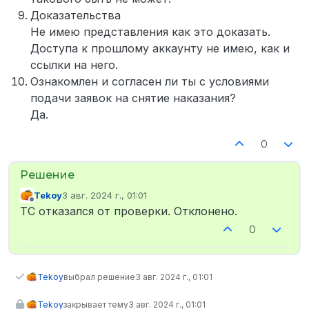
Доказательства
Не имею представления как это доказать.
Доступа к прошлому аккаунту не имею, как и
ссылки на него.
Ознакомлен и согласен ли ты с условиями
подачи заявок на снятие наказания?
Да.
0
Tekoy
3 авг. 2024 г., 01:01
отредактировано
Не в сети
ТС отказался от проверки. Отклонено.
0
Tekoy
выбрал решение
3 авг. 2024 г., 01:01
Tekoy
закрывает тему
3 авг. 2024 г., 01:01