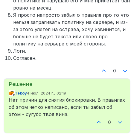
о политике и нарушаю его и мне прилетает бан
ровно на месяц.
Я просто напросто забыл о правиле про то что
нельзя затрагивать политику на сервере, и из-
за этого улетел на острава, хочу извинится, и
больше не будет текста или слово про
политику на сервере с моей стороны.
Логи.
Согласен.
0
Tekoy
4 июл. 2024 г., 02:19
отредактировано
Не в сети
Нет причин для снятия блокировки. В правилах
об этом четко написано, если ты забыл об
этом - сугубо твоя вина.
0