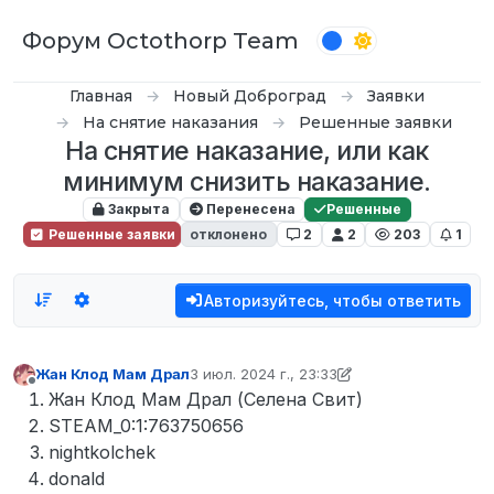
Перейти к содержимому
Форум Octothorp Team
Главная
Новый Доброград
Заявки
На снятие наказания
Решенные заявки
На снятие наказание, или как
минимум снизить наказание.
Закрыта
Перенесена
Решенные
Решенные заявки
отклонено
2
2
203
1
Авторизуйтесь, чтобы ответить
Жан Клод Мам Драл
3 июл. 2024 г., 23:33
отредактировано Tekoy
7 апр. 2024 г., 02:
Не в сети
Жан Клод Мам Драл (Селена Свит)
STEAM_0:1:763750656
nightkolchek
donald