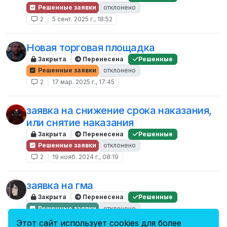
Решенные заявки
отклонено
2
5 сент. 2025 г., 18:52
Новая торговая площадка
Закрыта
Перенесена
Решенные
Решенные заявки
отклонено
2
17 мар. 2025 г., 17:45
заявка на снижение срока наказания,
или снятие наказания
Закрыта
Перенесена
Решенные
Решенные заявки
отклонено
2
19 нояб. 2024 г., 08:19
заявка на гма
Закрыта
Перенесена
Решенные
Решенные заявки
отклонено
2
21 мая 2024 г., 19:08
Этот сайт использует cookies для более