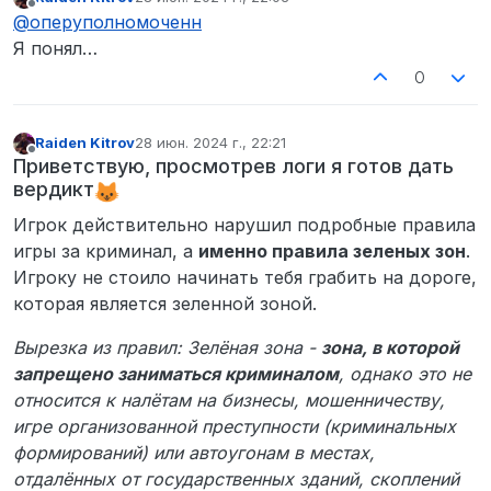
webmorak
отредактировано
Не в сети
@
оперуполномоченн
незнаю
нету
Я понял…
00:30
0
Достал на дороге пистолет и сказал
что бы я шёл за ним . Ограбил у
забора и всё
Raiden Kitrov
28 июн. 2024 г., 22:21
логи и скрины
отредактировано
Не в сети
Приветствую, просмотрев логи я готов дать
да
вердикт
Игрок действительно нарушил подробные правила
игры за криминал, а
именно правила зеленых зон
.
Игроку не стоило начинать тебя грабить на дороге,
которая является зеленной зоной.
Вырезка из правил:
Зелёная зона -
зона, в которой
запрещено заниматься криминалом
, однако это не
относится к налётам на бизнесы, мошенничеству,
игре организованной преступности (криминальных
формирований) или автоугонам в местах,
отдалённых от государственных зданий, скоплений