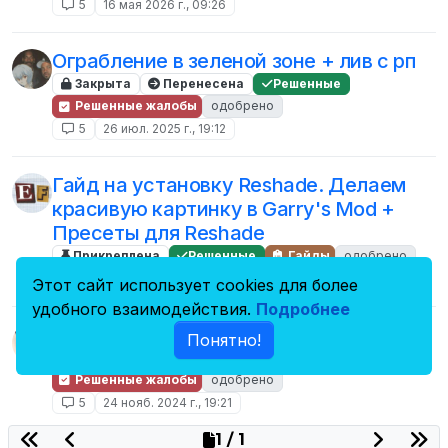
5
16 мая 2026 г., 09:26
Ограбление в зеленой зоне + лив с рп
Закрыта
Перенесена
Решенные
Решенные жалобы
одобрено
5
26 июл. 2025 г., 19:12
Гайд на установку Reshade. Делаем
красивую картинку в Garry's Mod +
Пресеты для Reshade
Прикреплена
Решенные
Гайды
одобрено
5
26 мая 2026 г., 18:19
Этот сайт использует cookies для более
удобного взаимодействия.
Подробнее
FK в зеленой зоне
Понятно!
Закрыта
Перенесена
Решенные
Решенные жалобы
одобрено
5
24 нояб. 2024 г., 19:21
1 / 1