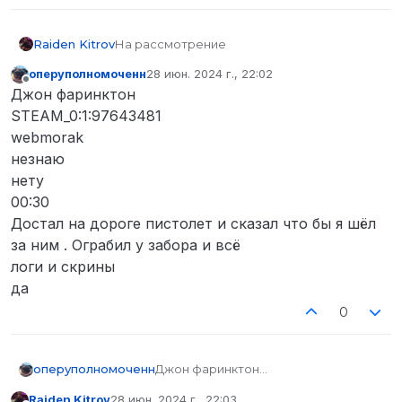
Raiden Kitrov
На рассмотрение
оперуполномоченн
28 июн. 2024 г., 22:02
отредактировано
Не в сети
Джон фаринктон
STEAM_0:1:97643481
webmorak
незнаю
нету
00:30
Достал на дороге пистолет и сказал что бы я шёл
за ним . Ограбил у забора и всё
логи и скрины
да
0
оперуполномоченн
Джон фаринктон
STEAM_0:1:97643481
Raiden Kitrov
28 июн. 2024 г., 22:03