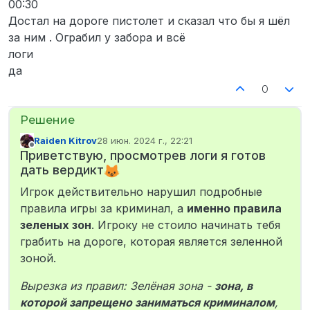
00:30
Достал на дороге пистолет и сказал что бы я шёл
за ним . Ограбил у забора и всё
логи
да
0
Raiden Kitrov
28 июн. 2024 г., 22:21
отредактировано
Не в сети
Приветствую, просмотрев логи я готов
дать вердикт
Игрок действительно нарушил подробные
правила игры за криминал, а
именно правила
зеленых зон
. Игроку не стоило начинать тебя
грабить на дороге, которая является зеленной
зоной.
Вырезка из правил:
Зелёная зона -
зона, в
которой запрещено заниматься криминалом
,