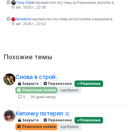
Tony Slark
переместил эту тему из Решенные жалобы в
15 авг. 2025 г., 22:35
tenebris
переместил эту тему из На снятие наказания в
15 авг. 2025 г., 22:53
Похожие темы
Снова в строй.
Закрыта
Перенесена
Решенные
Решенные заявки
одобрено
5
26 дней назад
Кепочку потерял :с
Закрыта
Перенесена
Решенные
Решенные заявки
одобрено