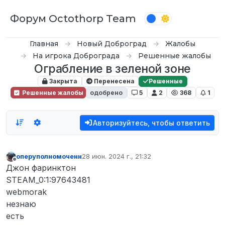
Перейти к содержимому
Форум Octothorp Team
Главная
Новый Доброград
Жалобы
На игрока Доброграда
Решенные жалобы
Ограбление в зеленой зоне
Закрыта
Перенесена
Решенные
Решенные жалобы
одобрено
5
2
368
1
Авторизуйтесь, чтобы ответить
оперуполномоченн
28 июн. 2024 г., 21:32
отредактировано
Не в сети
Джон фаринктон
STEAM_0:1:97643481
webmorak
незнаю
есть