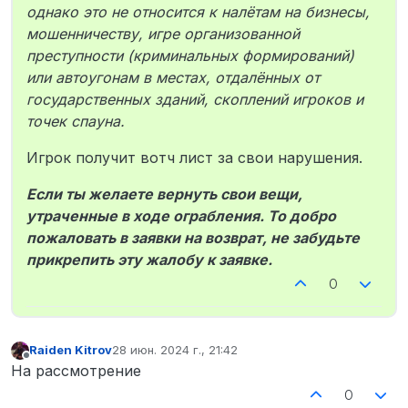
однако это не относится к налётам на бизнесы,
мошенничеству, игре организованной
преступности (криминальных формирований)
или автоугонам в местах, отдалённых от
государственных зданий, скоплений игроков и
точек спауна.
Игрок получит вотч лист за свои нарушения.
Если ты желаете вернуть свои вещи,
утраченные в ходе ограбления. То добро
пожаловать в заявки на возврат, не забудьте
прикрепить эту жалобу к заявке.
0
Raiden Kitrov
28 июн. 2024 г., 21:42
отредактировано
Не в сети
На рассмотрение
0