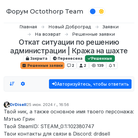
Перейти к содержимому
Форум Octothorp Team
Главная
Новый Доброград
Заявки
На возврат
Решенные заявки
Откат ситуации по решению
администрации | Кража на шахте
Закрыта
Перенесена
Решенные
Решенные заявки
2
2
139
1
Авторизуйтесь, чтобы ответить
DrDisell
25 июн. 2024 г., 16:56
отредактировано
Не в сети
Твой ник, а также основное имя твоего персонажа:
Мэтью Грин
Твой SteamID: STEAM_0:1:102380747
Твои контакты для связи в Discord: drdisell