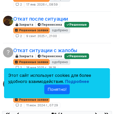
2
17 янв. 2026 г., 08:59
Откат после ситуации
Закрыта
Перенесена
Решенные
Решенные заявки
одобрено
2
9 сент. 2025 г., 21:00
Откат ситуации с жалобы
?
Закрыта
Перенесена
Решенные
Решенные заявки
одобрено
2
18 мая 2025 г., 18:18
Этот сайт использует cookies для более
удобного взаимодействия.
Подробнее
Откат по ситуации убийства мэра в
мэрии by 1000+7
Понятно!
Закрыта
Перенесена
Решенные
Решенные заявки
2
11 июн. 2024 г., 07:29