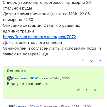
Список утраченного прогресса: примерно 26
стальной руды
Дата и время произошедшего по МСК: 22.06
примрено 22:30
Описание ситуации: Откат по решению
администрации
https://forum.octothorp.team/post/7972
Доказательства: логи сервера
Ознакомлен и согласен ли ты с условиями подачи
заявок на возврат?: Да
0
Девочка с ОСИ
25 июн. 2024 г., 18:00
отредактировано
Не в сети
Вернул в хранилище.
0
Девочка с ОСИ
выбрал решение
25 июн. 2024 г., 18:00