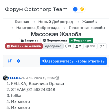
Перейти к содержимому
Форум Octothorp Team
Главная
Новый Доброград
Жалобы
На игрока Доброграда
Решенные жалобы
Массовая Жалоба
Закрыта
Перенесена
Решенные
Решенные жалобы
одобрено
3
2
363
1
Авторизуйтесь, чтобы ответить
FELLKA
24 июн. 2024 г., 22:52
отредактировано FELLKA
Не в сети
FELLKA, Василиса Орлова
STEAM_0:1:563243348
fellka
Их много
Их много