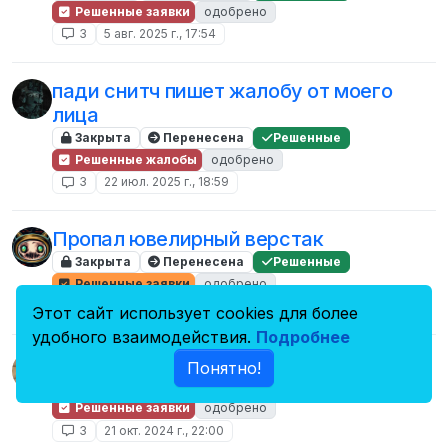
Решенные заявки
одобрено
3
5 авг. 2025 г., 17:54
пади снитч пишет жалобу от моего
лица
Закрыта
Перенесена
Решенные
Решенные жалобы
одобрено
3
22 июл. 2025 г., 18:59
Пропал ювелирный верстак
Закрыта
Перенесена
Решенные
Решенные заявки
одобрено
3
2 июн. 2025 г., 14:11
Этот сайт использует cookies для более
удобного взаимодействия.
Подробнее
Заявка на разбанчик
Понятно!
Закрыта
Перенесена
Решенные
Решенные заявки
одобрено
3
21 окт. 2024 г., 22:00