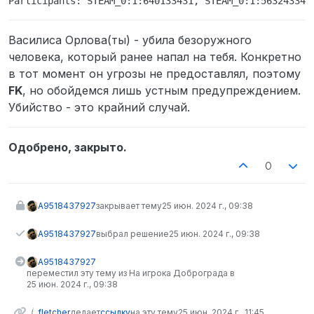
Василиса Орлова(ты) - убила безоружного
человека, который ранее напал на тебя. Конкретно
в тот момент он угрозы не предоставлял, поэтому
FK
, но обойдемся лишь устным предупреждением.
Убийство - это крайний случай.
Одобрено, закрыто.
0
A9518437927
закрывает тему
25 июн. 2024 г., 09:38
A9518437927
выбрал решение
25 июн. 2024 г., 09:38
A9518437927
переместил эту тему из На игрока Доброграда в
25 июн. 2024 г., 09:38
fletcher
делает
ссылку
на эту тему
25 июн. 2024 г., 11:45