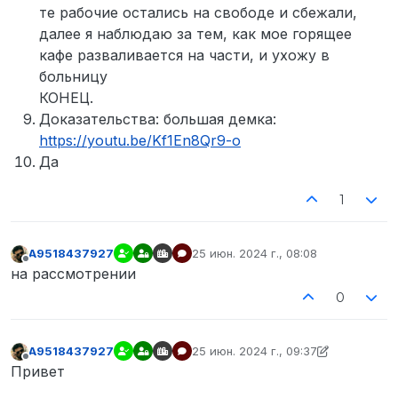
те рабочие остались на свободе и сбежали,
далее я наблюдаю за тем, как мое горящее
кафе разваливается на части, и ухожу в
больницу
КОНЕЦ.
Доказательства: большая демка:
https://youtu.be/Kf1En8Qr9-o
Да
1
A9518437927
25 июн. 2024 г., 08:08
отредактировано
Не в сети
на рассмотрении
0
A9518437927
25 июн. 2024 г., 09:37
отредактировано A9518437927
Не в сети
Привет