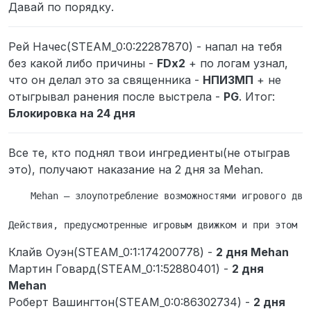
Давай по порядку.
Рей Начес(STEAM_0:0:22287870) - напал на тебя
без какой либо причины -
FDx2
+ по логам узнал,
что он делал это за священника -
НПИЗМП
+ не
отыгрывал ранения после выстрела -
PG
. Итог:
Блокировка на 24 дня
Все те, кто поднял твои ингредиенты(не отыграв
это), получают наказание на 2 дня за Mehan.
    Mehan — злоупотребление возможностями игрового движ
Клайв Оуэн(STEAM_0:1:174200778) -
2 дня Mehan
Мартин Говард(STEAM_0:1:52880401) -
2 дня
Mehan
Роберт Вашингтон(STEAM_0:0:86302734) -
2 дня