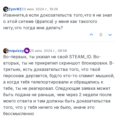
ZynrRZ
23 июн. 2024 г., 19:26
отредактировано
Не в сети
Извините,а если докозательств того,что я не знал
о этой ситеме (фрапса) у меня как такогого
нету,что тогда мне делать?
0
inquizzy
25 июн. 2024 г., 08:58
отредактировано
Не в сети
Во-первых, ты указал не свой STEAM_ID. Во-
вторых, ты не прикрепил скриншот блокировки. В-
третьих, есть доказательства того, что твой
персонаж дергается, будто кто-то спамит мышкой,
а когда тебя телепортировали и обращались к
тебе, ты не реагировал. Следующая заявка может
быть подана не раньше, чем через 2 недели после
моего ответа и там должны быть доказательства
того, что у тебя ничего не было, иначе это
бессмысленно