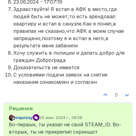
23.06.2024 - 17:07:19
Здравствуйте! Я встал в АФК в место,где
людей быть не может,то есть арендовал
квартиру и встал в санузле.Как я понял,в
правилах не сказано,что АФК в моем случае
запрещено,поэтому я и встал в него,в
результате меня забанили
Хочу служить в полиции и делать добро для
граждан Доброграда
Доказательств не имеется
С условиями подачи заявок на снятие
наказания ознакомлен и согласен
0
inquizzy
25 июн. 2024 г., 08:58
отредактировано
Не в сети
Во-первых, ты указал не свой STEAM_ID. Во-
вторых, ты не прикрепил скриншот