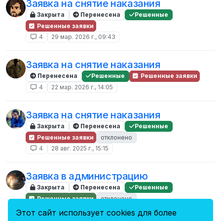
Заявка на снятие наказания
Закрыта
Перенесена
Решенные
Решенные заявки
4
29 мар. 2026 г., 09:43
Заявка на снятие наказания
Перенесена
Решенные
Решенные заявки
4
22 мар. 2026 г., 14:05
Заявка на снятие наказания
Закрыта
Перенесена
Решенные
Решенные заявки
отклонено
4
28 авг. 2025 г., 15:15
Заявка в администрацию
Закрыта
Перенесена
Решенные
Решенные заявки
отклонено
4
7 сент. 2024 г., 15:32
Этот сайт использует cookies для более