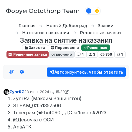
Перейти к содержимому
Форум Octothorp Team
Главная
Новый Доброград
Заявки
На снятие наказания
Решенные заявки
Заявка на снятие наказания
Закрыта
Перенесена
Решенные
Решенные заявки
отклонено
4
3
356
1
Авторизуйтесь, чтобы ответить
ZynrRZ
23 июн. 2024 г., 15:29
отредактировано inquizzy
Не в сети
ZynrRZ (Максим Вашингтон)
STEAM_0:1:51357506
Телеграм @Ffx4090 , ДС kr1mson#2023
@Девочка с ОСИ
AntiAFK