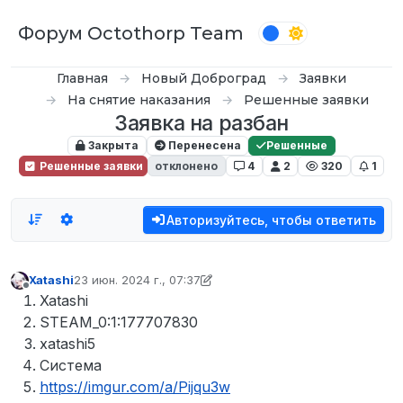
Перейти к содержимому
Форум Octothorp Team
Главная
Новый Доброград
Заявки
На снятие наказания
Решенные заявки
Заявка на разбан
Закрыта
Перенесена
Решенные
Решенные заявки
отклонено
4
2
320
1
Авторизуйтесь, чтобы ответить
Xatashi
23 июн. 2024 г., 07:37
отредактировано inquizzy
Не в сети
Xatashi
STEAM_0:1:177707830
xatashi5
Система
https://imgur.com/a/Pijqu3w