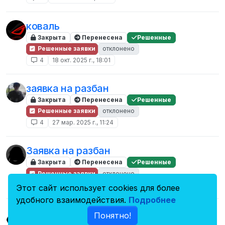
коваль
Закрыта
Перенесена
Решенные
Решенные заявки
отклонено
4
18 окт. 2025 г., 18:01
заявка на разбан
Закрыта
Перенесена
Решенные
Решенные заявки
отклонено
4
27 мар. 2025 г., 11:24
Заявка на разбан
Закрыта
Перенесена
Решенные
Решенные заявки
отклонено
4
29 янв. 2025 г., 20:41
Этот сайт использует cookies для более
удобного взаимодействия.
Подробнее
Заявка на разбан (ОБХОД)
Понятно!
Закрыта
Перенесена
Решенные