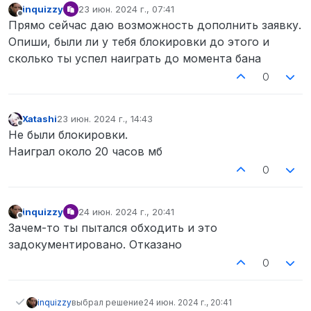
inquizzy
23 июн. 2024 г., 07:41
отредактировано
Не в сети
Прямо сейчас даю возможность дополнить заявку.
Опиши, были ли у тебя блокировки до этого и
сколько ты успел наиграть до момента бана
0
Xatashi
23 июн. 2024 г., 14:43
отредактировано
Не в сети
Не были блокировки.
Наиграл около 20 часов мб
0
inquizzy
24 июн. 2024 г., 20:41
отредактировано
Не в сети
Зачем-то ты пытался обходить и это
задокументировано. Отказано
0
inquizzy
выбрал решение
24 июн. 2024 г., 20:41