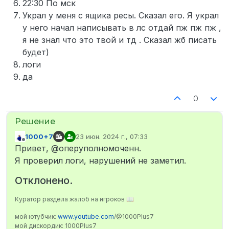
22:30 По мск
Украл у меня с ящика ресы. Сказал его. Я украл
у него начал написывать в лс отдай пж пж пж ,
я не знал что это твой и тд . Сказал жб писать
будет)
логи
да
0
1000+7
23 июн. 2024 г., 07:33
отредактировано
Не в сети
Привет, @оперуполномоченн.
Я проверил логи, нарушений не заметил.
Отклонено.
Куратор раздела жалоб на игроков 📖
мой ютубчик:
www.youtube.com
/@1000Plus7
мой дискордик: 1000Plus7