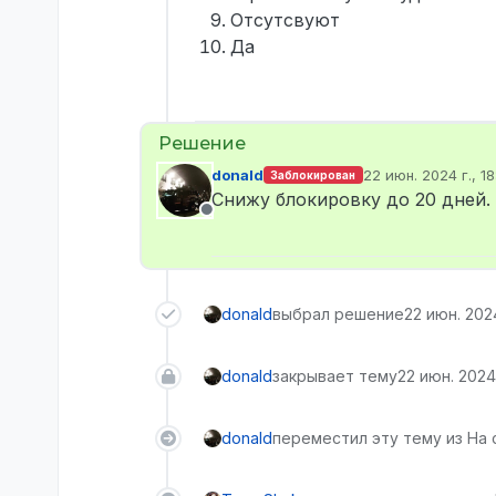
Отсутсвуют
Да
donald
22 июн. 2024 г., 18
Заблокирован
отредактировано
Снижу блокировку до 20 дней.
Не в сети
donald
выбрал решение
22 июн. 2024
donald
закрывает тему
22 июн. 2024 
donald
переместил эту тему из На 