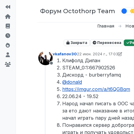
Перейти к содержимому
Форум Octothorp Team
Главная
Нов
Закрыта
Перенесена
Р
vkafanov30
22 июн. 2024 г., 17:03
отредактировано inquizzy
Клифолд Дилан
Не в сети
STEAM_0:1:667902526
Дискорд - burberryfamq
@
donald
https://imgur.com/a/t6QGBqm
22.06.24 - 19.52
Народ начал писать в ООС ча
за ето дают наказание в ито
начал играть пару дней наза
Понравился сервер доброгра
играть и получать удовольст