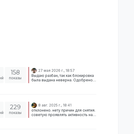
27 мая 2026 г., 18:57
158
Выдаю разбан, так как блокировка
ий
показы
была выдана неверна. Одобрено!
РАЗОБРАНО С РАЗРЕШЕНИЕМ
СТАРШЕЙ АДМИНИСТРАЦИИ
8 авг. 2025 г., 18:41
229
отклонено. нету причин для снятия.
ий
показы
советую проявлять активность на
социальных площадках.