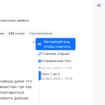
ешенные заявки
ики
240
показы
1
просматривает
Авторизуйтесь,
#1
чтобы ответить
Сначала старые
Управление темой
22 июн. 2024 г., 17:03
Пост 1 из 2
22 июн. 2024 г., 17:03
 знавшы даже что
амнистию так как
 повтариться.
должыть дальше