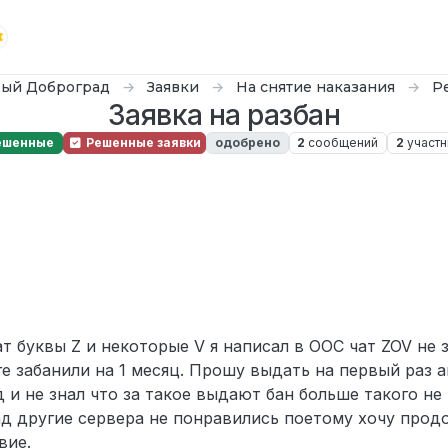
ый Доброград
Заявки
На снятие наказания
Р
Заявка на разбан
ешенные
Решенные заявки
одобрено
2
сообщений
2
участн
т буквы Z и некоторые V я написал в ООС чат ZOV не
ге забанили на 1 месяц. Прошу выдать на первый раз 
д и не знал что за такое выдают бан больше такого не
д другие сервера не понравились поетому хочу про
вие.