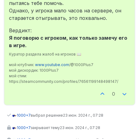
пытаясь тебе помочь.
Однако, у игрока мало часов на сервере, он
старается отыгрывать, это похвально.
Вердикт:
Я поговорю с игроком, как только замечу его
в игре.
Куратор раздела жалоб на игроков 📖
мой ютубчик:
www.youtube.com
/@1000Plus7
мой дискордик: 1000Plus7
мой стим:
https://steamcommunity.com/profiles/76561199148498147/
0
1000+7
выбрал решение
23 июн. 2024 г., 07:28
1000+7
закрывает тему
23 июн. 2024 г., 07:28