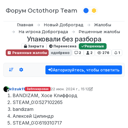
Перейти к содержимому
Форум Octothorp Team
Главная
Новый Доброград
Жалобы
На игрока Доброграда
Решенные жалобы
Упаковали без разбора
Закрыта
Перенесена
Решенные
Решенные жалобы
одобрено
2
2
276
1
Авторизуйтесь, чтобы ответить
k0zuk11
22 июн. 2024 г., 15:12
Заблокирован
отредактировано k0zuk11
Не в сети
BANDIZAM, Хосе Клиффорд
STEAM_0:0:527102265
bandizam
Алексей Цилиндр
STEAM_0:0:619310717