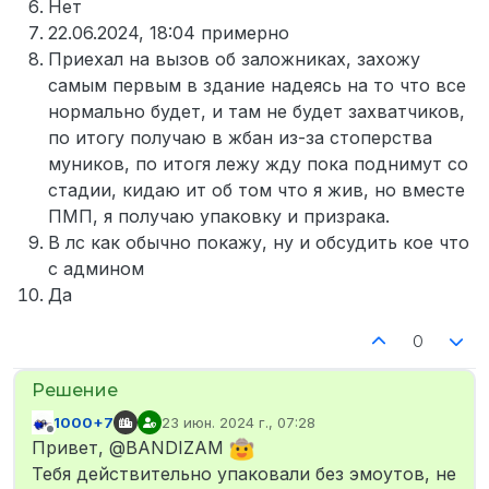
Нет
22.06.2024, 18:04 примерно
Приехал на вызов об заложниках, захожу
самым первым в здание надеясь на то что все
нормально будет, и там не будет захватчиков,
по итогу получаю в жбан из-за стоперства
муников, по итогя лежу жду пока поднимут со
стадии, кидаю ит об том что я жив, но вместе
ПМП, я получаю упаковку и призрака.
В лс как обычно покажу, ну и обсудить кое что
с админом
Да
0
1000+7
23 июн. 2024 г., 07:28
отредактировано
Не в сети
Привет, @BANDIZAM
Тебя действительно упаковали без эмоутов, не