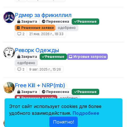
Рдмер за фрикиллил
Закрыта
Перенесена
Решенные
Решенные заявки
одобрено
2
21 янв. 2026 г., 18:33
Реворк Одежды
Закрыта
Решенные
Игровые запросы
одобрено
2
9 авг. 2025 г., 15:26
Free Kill + NRP(mb)
Закрыта
Перенесена
Решенные
Решенные жалобы
одобрено
2
2 дек. 2024 г., 14:16
Этот сайт использует cookies для более
удобного взаимодействия.
Подробнее
Заявка на стажировку
Понятно!
Закрыта
Перенесена
Решенные