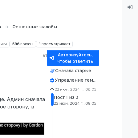
а
Решенные жалобы
ники
596
показы
1
просматривает
Авторизуйтесь,
#1
чтобы ответить
Сначала старые
Управление темой
22 июн. 2024 г., 08:05
Пост 1 из 3
ще. Админ сначала
22 июн. 2024 г., 08:05
ое сторону, в
е