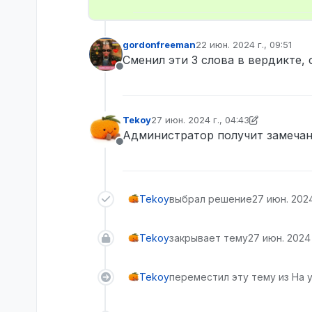
gordonfreeman
22 июн. 2024 г., 09:51
отредактировано
Сменил эти 3 слова в вердикте, 
Не в сети
Tekoy
27 июн. 2024 г., 04:43
отредактировано Tekoy
9 нояб. 2024
Администратор получит замечан
Не в сети
Tekoy
выбрал решение
27 июн. 2024
Tekoy
закрывает тему
27 июн. 2024 
Tekoy
переместил эту тему из На 