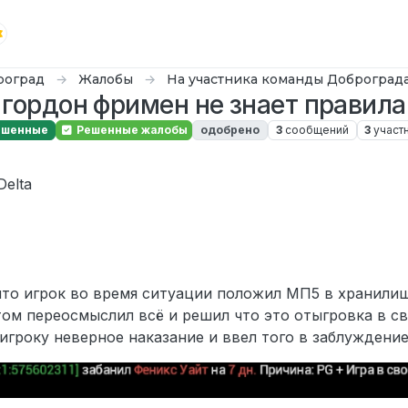
роград
Жалобы
На участника команды Доброград
гордон фримен не знает правила
ешенные
Решенные жалобы
одобрено
3
сообщений
3
участ
elta
что игрок во время ситуации положил МП5 в хранили
том переосмыслил всё и решил что это отыгровка в св
игроку неверное наказание и ввел того в заблуждени