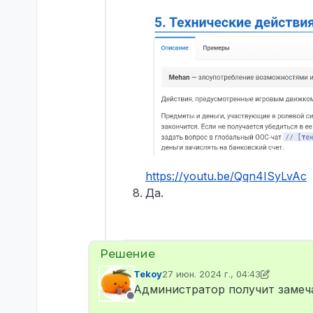
https://youtu.be/Qqn4ISyLvAc
Да.
Tekoy
27 июн. 2024 г., 04:43
отредактировано Tekoy
9 нояб. 2
Администратор получит замеча
Не в сети