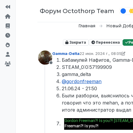
Перейти к содержимому
Форум Octothorp Team
Главная
Новый Доб
Закрыта
Перенесена
Р
Gamma-Delta
22 июн. 2024 г., 08:05
отредактировано Tekoy
Бабамулей Нафигов, Gamma-D
Не в сети
STEAM_0:0:57199909
gamma_delta
@
gordonfreeman
21.06.24 - 21:50
Были разборки, выяснилось 
говорил что это mehan, а по
итоге администратор выдал 