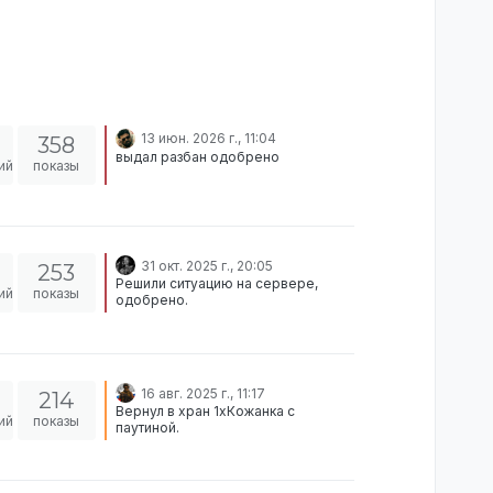
13 июн. 2026 г., 11:04
358
выдал разбан одобрено
ий
показы
31 окт. 2025 г., 20:05
253
Решили ситуацию на сервере,
ий
показы
одобрено.
16 авг. 2025 г., 11:17
214
Вернул в хран 1xКожанка с
ий
показы
паутиной.