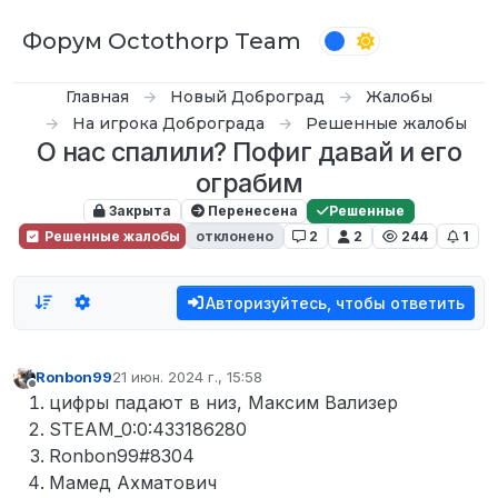
Перейти к содержимому
Форум Octothorp Team
Главная
Новый Доброград
Жалобы
На игрока Доброграда
Решенные жалобы
О нас спалили? Пофиг давай и его
ограбим
Закрыта
Перенесена
Решенные
Решенные жалобы
отклонено
2
2
244
1
Авторизуйтесь, чтобы ответить
Ronbon99
21 июн. 2024 г., 15:58
отредактировано
Не в сети
цифры падают в низ, Максим Вализер
STEAM_0:0:433186280
Ronbon99#8304
Мамед Ахматович