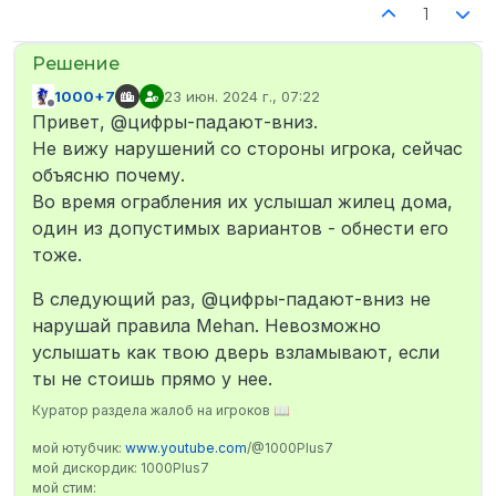
1
1000+7
23 июн. 2024 г., 07:22
отредактировано
Не в сети
Привет, @цифры-падают-вниз.
Не вижу нарушений со стороны игрока, сейчас
объясню почему.
Во время ограбления их услышал жилец дома,
один из допустимых вариантов - обнести его
тоже.
В следующий раз, @цифры-падают-вниз не
нарушай правила Mehan. Невозможно
услышать как твою дверь взламывают, если
ты не стоишь прямо у нее.
Куратор раздела жалоб на игроков 📖
мой ютубчик:
www.youtube.com
/@1000Plus7
мой дискордик: 1000Plus7
мой стим: