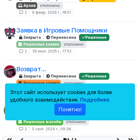
Архив
отклонено
2
6 февр. 2026 г., 18:51
Заявка в Игровые Помощники
Закрыта
Перенесена
Решенные
Решенные заявки
отклонено
2
30 июл. 2025 г., 17:52
Возврат...
Закрыта
Перенесена
Решенные
Решенные заявки
отклонено
2
6 янв. 2025 г., 17:08
Этот сайт использует cookies для более
удобного взаимодействия.
Подробнее
Жалоба на 1000+7
Понятно!
Закрыта
Перенесена
Решенные
Решенные жалобы
отклонено
2
5 сент. 2024 г., 09:36