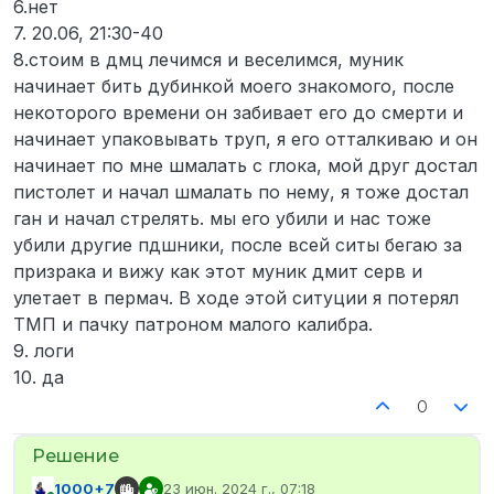
6.нет
7. 20.06, 21:30-40
8.стоим в дмц лечимся и веселимся, муник
начинает бить дубинкой моего знакомого, после
некоторого времени он забивает его до смерти и
начинает упаковывать труп, я его отталкиваю и он
начинает по мне шмалать с глока, мой друг достал
пистолет и начал шмалать по нему, я тоже достал
ган и начал стрелять. мы его убили и нас тоже
убили другие пдшники, после всей ситы бегаю за
призрака и вижу как этот муник дмит серв и
улетает в пермач. В ходе этой ситуции я потерял
ТМП и пачку патроном малого калибра.
9. логи
10. да
0
1000+7
23 июн. 2024 г., 07:18