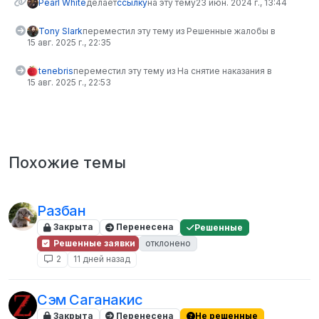
Pearl White
делает
ссылку
на эту тему
23 июн. 2024 г., 13:44
Tony Slark
переместил эту тему из Решенные жалобы в
15 авг. 2025 г., 22:35
tenebris
переместил эту тему из На снятие наказания в
15 авг. 2025 г., 22:53
Похожие темы
Разбан
Закрыта
Перенесена
Решенные
Решенные заявки
отклонено
2
11 дней назад
Сэм Саганакис
Закрыта
Перенесена
Не решенные