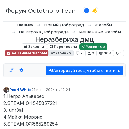
Перейти к содержимому
Форум Octothorp Team
Главная
Новый Доброград
Жалобы
На игрока Доброграда
Решенные жалобы
Неразбериха дмц
Закрыта
Перенесена
Решенные
Решенные жалобы
отклонено
2
2
303
1
Авторизуйтесь, чтобы ответить
Pearl White
21 июн. 2024 г., 13:24
отредактировано
Не в сети
1.Негро Альварез
2.STEAM_0:1:545857221
3. unr3a1
4.Майкл Моррис
5.STEAM_0:1:585289254