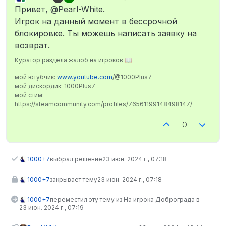
отредактировано
В сети
Привет, @Pearl-White.
Игрок на данный момент в бессрочной
блокировке. Ты можешь написать заявку на
возврат.
Куратор раздела жалоб на игроков 📖
мой ютубчик:
www.youtube.com
/@1000Plus7
мой дискордик: 1000Plus7
мой стим:
https://steamcommunity.com/profiles/76561199148498147/
0
1000+7
выбрал решение
23 июн. 2024 г., 07:18
1000+7
закрывает тему
23 июн. 2024 г., 07:18
1000+7
переместил эту тему из На игрока Доброграда в
23 июн. 2024 г., 07:19