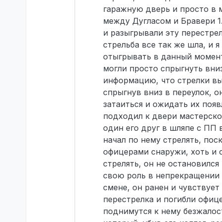
гаражную дверь и просто в 
между Дугласом и Бравери 1
и разыгрывали эту перестрел
стрельба все так же шла, и я
отыгрывать в данный момент
могли просто спрыгнуть вниз
информацию, что стрелки вы
спрыгнув вниз в переулок, о
затаиться и ожидать их появ
подходил к двери мастерской
один его друг в шляпе с ПП в
начал по нему стрелять, поск
офицерами снаружи, хоть и о
стрелять, он не остановился
свою роль в непрекращении 
смене, он ранен и чувствует
перестрелка и погибли офиц
поднимутся к нему безжалос