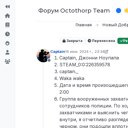
Перейти к содержимому
Форум Octothorp Team
Главная
Новый Доб
Закрыта
Перенесена
Р
Captain
19 июн. 2024 г., 23:34
отредактировано Tekoy
7 июн. 20
Captain, Джонни Ноупапа
Не в сети
STEAM_0:0:226359578
captain._
Waka waka
Дата и время произошедшего
2:00
Группа вооруженных захвати
сотрудников полиции. По хо
захватчиками и выяснить чег
внутри, я отчетливо разгляд
черном, они подошли вплотну