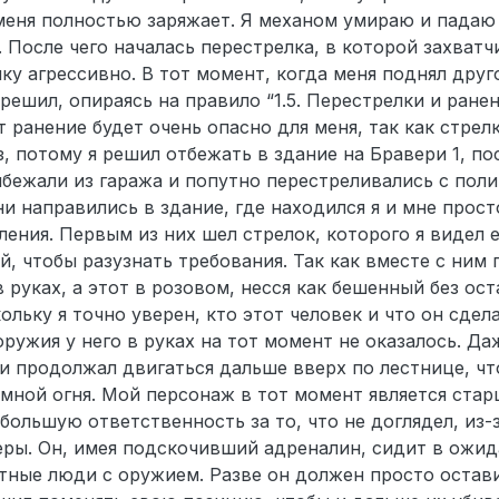
меня полностью заряжает. Я механом умираю и падаю 
. После чего началась перестрелка, в которой захват
ку агрессивно. В тот момент, когда меня поднял друг
 решил, опираясь на правило “1.5. Перестрелки и ранен
 ранение будет очень опасно для меня, так как стрел
, потому я решил отбежать в здание на Бравери 1, по
бежали из гаража и попутно перестреливались с поли
ни направились в здание, где находился я и мне прос
ления. Первым из них шел стрелок, которого я видел 
, чтобы разузнать требования. Так как вместе с ним
 руках, а этот в розовом, несся как бешенный без ост
ольку я точно уверен, кто этот человек и что он сдел
ружия у него в руках на тот момент не оказалось. Даж
 и продолжал двигаться дальше вверх по лестнице, чт
мной огня. Мой персонаж в тот момент является ста
 большую ответственность за то, что не доглядел, из-з
еры. Он, имея подскочивший адреналин, сидит в ожид
тные люди с оружием. Разве он должен просто остави