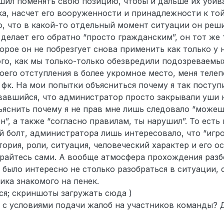
ешил поменять свою позицию, чтобы и дальше их убива
ка, насчет его вооруженности и принадлежности к т
о, что в какой-то отдельный момент ситуации он реш
 делает его обратно “просто гражданским”, он тот же
рое он не побрезгует снова применить как только у 
ого, как мы только-только обезвредили подозреваемы
оего отступления в более укромное место, меня теле
 фк. На мои попытки объясниться почему я так поступи
вавшийся, что администратор просто закрывали уши 
бъяснить почему я не прав мне лишь следовало “можеш
н”, а также “согласно правилам, ты нарушил”. То есть
 болт, администратора лишь интересовало, что “игро
тория, роли, ситуация, человеческий характер и его о
бирайтесь сами. А вообще атмосфера прохождения разб
 было интересно не столько разобраться в ситуации, 
ика знакомого на пенек.
ся; скриншоты загружать сюда )
ы с условиями подачи жалоб на участников команды? 