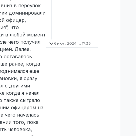
вниз в переулок
чики доминировали
ой офицер,
ия”, что
ки в любой момент
сле чего получил
6 июл. 2024 г., 17:36
цией. Далее,
то оставалось
еще ранее, когда
 поднимался еще
ановки, я сразу
ал с другими
е когда я начал
о также сыграло
ршим офицером на
а чего началась
ании того, пока
ть человека,