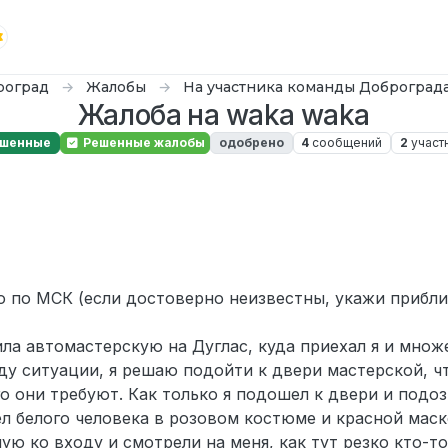
роград
Жалобы
На участника команды Доброград
Жалоба на waka waka
ешенные
Решенные жалобы
одобрено
4
сообщений
2
участ
24 г., 17:37
 по МСК (если достоверно неизвестны, укажи приблиз
ла автомастерскую на Дуглас, куда приехал я и множ
ду ситуации, я решаю подойти к двери мастерской, ч
о они требуют. Как только я подошел к двери и подоз
ел белого человека в розовом костюме и красной маск
ю ко входу и смотрели на меня, как тут резко кто-т