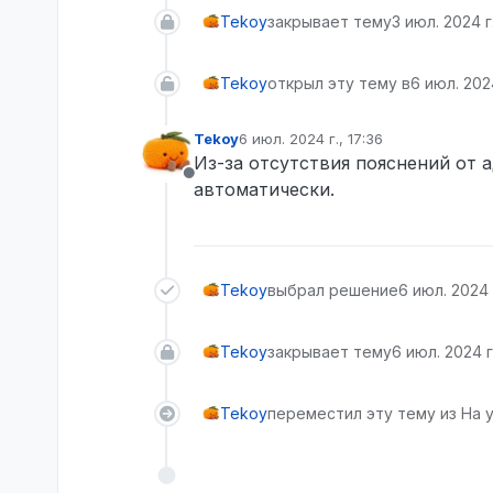
Tekoy
закрывает тему
3 июл. 2024 г
Tekoy
открыл эту тему в
6 июл. 2024
Tekoy
6 июл. 2024 г., 17:36
отредактировано
Из-за отсутствия пояснений от 
Не в сети
автоматически.
Tekoy
выбрал решение
6 июл. 2024 г
Tekoy
закрывает тему
6 июл. 2024 г.
Tekoy
переместил эту тему из На 