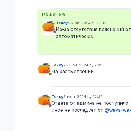
Tekoy
6 июл. 2024 г., 17:36
отредактировано
Из-за отсутствия пояснений о
Не в сети
автоматически.
Tekoy
26 июн. 2024 г., 23:23
отредактировано
На рассмотрении.
Не в сети
Tekoy
3 июл. 2024 г., 02:34
отредактировано
Ответа от админа не поступило. 
Не в сети
иное не последует от
@
waka-wa