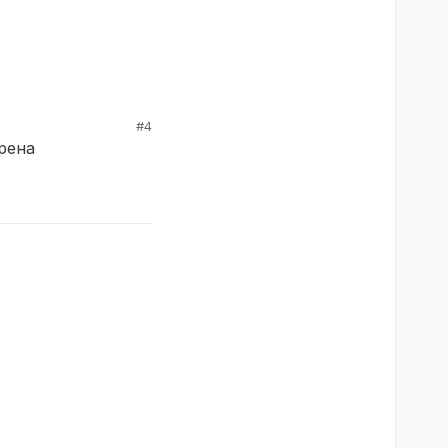
#4
рена