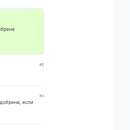
обрена
#2
#3
одобрена, если