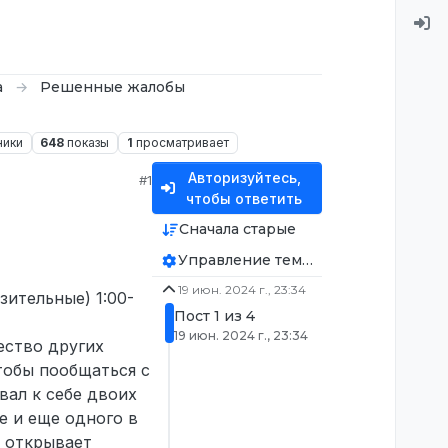
а
Решенные жалобы
ники
648
показы
1
просматривает
Авторизуйтесь,
#1
чтобы ответить
Сначала старые
Управление темой
19 июн. 2024 г., 23:34
ительные) 1:00-
Пост 1 из 4
19 июн. 2024 г., 23:34
ество других
тобы пообщаться с
вал к себе двоих
е и еще одного в
о открывает