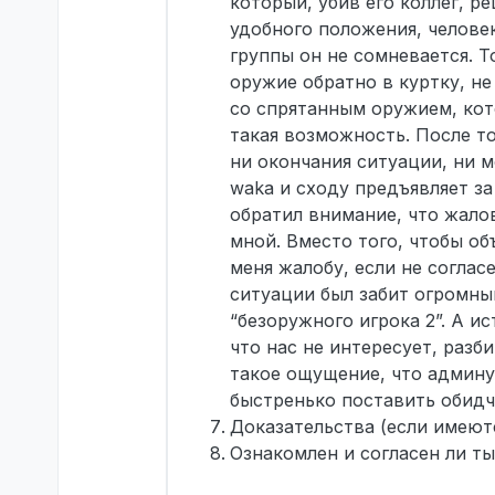
который, убив его коллег, р
удобного положения, челове
группы он не сомневается. Т
оружие обратно в куртку, не
со спрятанным оружием, кото
такая возможность. После т
ни окончания ситуации, ни м
waka и сходу предъявляет за
обратил внимание, что жало
мной. Вместо того, чтобы о
меня жалобу, если не согласе
ситуации был забит огромный
“безоружного игрока 2”. А ис
что нас не интересует, раз
такое ощущение, что админу
быстренько поставить обидч
Доказательства (если имеют
Ознакомлен и согласен ли т