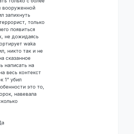
ть только с более
ой вооруженной
ил запихнуть
 террорист, только
него появиться
х, не дожидаясь
портирует waka
л, никто так и не
на сказанное
ь написать на
 на весь контекст
к 1” убил
собенности это то,
орок, навевала
сколько
Да